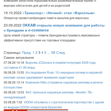
Компания запустила образовательно-развлекательный проект о
морских обитателях для детей и их родителей
19.10.2022
«Триколор»: «Ночной» стал «Взрослым»
Оператор провел ребрендинг пакета каналов для взрослых
23.09.2022
OKKAM открыла новую компанию для работы
с брендами в e-commerce
Цель новой структуры – помочь брендам выстраивать максимально
эффективное присутствие на торговых площадках
Страницы:
Пред.
1
2
3
4
5
...
58
След.
Самое актуальное
07.08.26 14:18
Выручка JCDecaux в первом полугодии 2026 года
составила €1,95 млрд
06.08.26 13:55
Исследование Russ: 10-секундные ролики в наружной
рекламе лучше удерживают внимание аудитории
06.08.26 13:14
Компания Nike отправила наружную рекламу в речное
путешествие
06.08.26 13:03
ФАС признала наружную рекламу «Фонбет ТВ»
ненадлежащей
03.08.26 7:02
VIOOH объявила о стратегическом партнёрстве с одним
из ведущих DOOH-операторов Бразилии