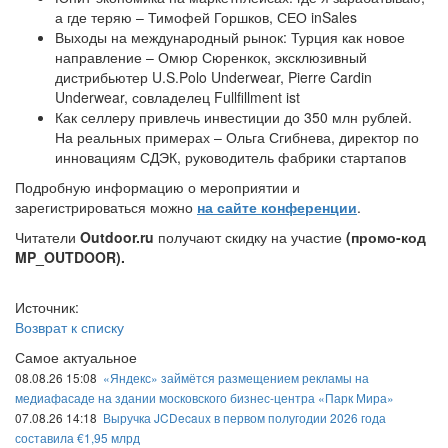
а где теряю – Тимофей Горшков, СЕО inSales
Выходы на международный рынок: Турция как новое
направление – Омюр Сюренкок, эксклюзивный
дистрибьютер U.S.Polo Underwear, Pierre Cardin
Underwear, совладелец Fullfillment ist
Как селлеру привлечь инвестиции до 350 млн рублей.
На реальных примерах – Ольга Сгибнева, директор по
инновациям СДЭК, руководитель фабрики стартапов
Подробную информацию о мероприятии и
зарегистрироваться можно
на сайте конференции
.
Читатели
Outdoor
.
ru
получают скидку на участие
(промо-код
MP_
OUTDOOR
)
.
Источник:
Возврат к списку
Самое актуальное
08.08.26 15:08
«Яндекс» займётся размещением рекламы на
медиафасаде на здании московского бизнес-центра «Парк Мира»
07.08.26 14:18
Выручка JCDecaux в первом полугодии 2026 года
составила €1,95 млрд