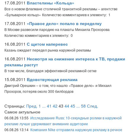
17.08.2011
Властелины «Кольца»
Все о новом флагмане столичной транзитной рекламы – агентстве
«Бульварное кольцо»
Количество комментариев к элементу: 1
17.08.2011
«Правое дело» попало в переделку
В Москве развесили пародию на плакаты Михаила Прохорова
Количество комментариев к элементу: 0
16.08.2011
С щитом наперевес
Казань ожидает передел рынка наружной рекламы
16.08.2011
Несмотря на снижение интереса к ТВ, продажи
рекламы растут
В том числе, благодаря эффективной рекламной сетке
15.08.2011
Вдовствующая реклама
Дмитрий Орешкин – о том, что нашло «Правое дело» и Михаил
Прохоров, потеряв около 300 билбордов
Страницы:
Пред.
1
...
41
42
43
44
45
...
58
След.
Самое актуальное
06.08.26 13:55
Исследование Russ: 10-секундные ролики в наружной
рекламе лучше удерживают внимание аудитории
06.08.26 13:14
Компания Nike отправила наружную рекламу в речное