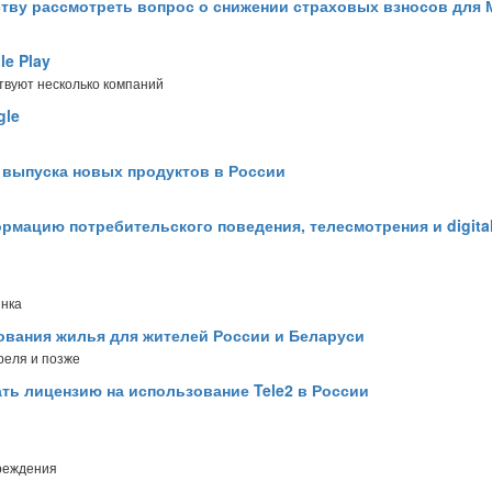
тву рассмотреть вопрос о снижении страховых взносов для
le Play
твуют несколько компаний
gle
 выпуска новых продуктов в России
ормацию потребительского поведения, телесмотрения и digita
ынка
ования жилья для жителей России и Беларуси
реля и позже
ать лицензию на использование Tele2 в России
чреждения