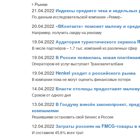
Рынки
21.04.2022
Индексы среднего чека и недельных 
По данным исследовательской компании «Ромир»
20.04.2022
«ВКонтакте» поможет малому и сред
Например, получить скидку на рекламу
19.04.2022
Аудитория туристического сервиса R
В числе партнёров – 1,7 тыс. компаний из различных сфер
19.04.2022
В России появилась новая платёжная
Оператором её услуг выступает Транскапиталбанк
19.04.2022
Henkel уходит с российского рынка
В компании пока не могут оценить финансовые потери
14.04.2022
Власти столицы предоставят малому
Сроком от одного дня
13.04.2022
В Госдуму внесён законопроект, пр
компаниями
Решившими остановить свой бизнес в России
12.04.2022
Затраты россиян на FMCG-товары в 
И составили 45,6% всех трат