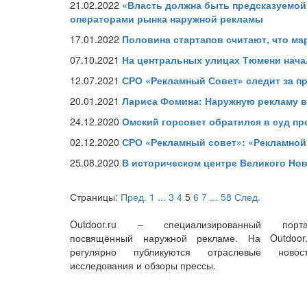
21.02.2022
«Власть должна быть предсказуемой
операторами рынка наружной рекламы
17.01.2022
Половина стартапов считают, что ма
07.10.2021
На центральных улицах Тюмени нача
12.07.2021
СРО «Рекламный Совет» следит за п
20.01.2021
Лариса Фомина: Наружную рекламу в
24.12.2020
Омский горсовет обратился в суд п
02.12.2020
СРО «Рекламный совет»: «Рекламной
25.08.2020
В историческом центре Великого Но
Страницы:
Пред.
1
...
3
4
5
6
7
...
58
След.
Outdoor.ru – специализированный порта
посвящённый наружной рекламе. На Outdoor.
регулярно публикуются отраслевые новост
исследования и обзоры прессы.