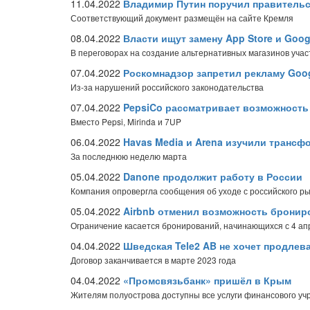
11.04.2022
Владимир Путин поручил правительс
Соответствующий документ размещён на сайте Кремля
08.04.2022
Власти ищут замену App Store и Goog
В переговорах на создание альтернативных магазинов учас
07.04.2022
Роскомнадзор запретил рекламу Goo
Из-за нарушений российского законодательства
07.04.2022
PepsiCo рассматривает возможность
Вместо Pepsi, Mirinda и 7UP
06.04.2022
Havas Media и Arena изучили трансф
За последнюю неделю марта
05.04.2022
Danone продолжит работу в России
Компания опровергла сообщения об уходе с российского р
05.04.2022
Airbnb отменил возможность бронир
Ограничение касается бронирований, начинающихся с 4 ап
04.04.2022
Шведская Tele2 AB не хочет продлев
Договор заканчивается в марте 2023 года
04.04.2022
«Промсвязьбанк» пришёл в Крым
Жителям полуострова доступны все услуги финансового у