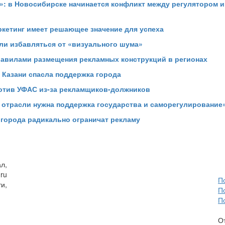
»: в Новосибирске начинается конфликт между регулятором и
ркетинг имеет решающее значение для успеха
ли избавляться от «визуального шума»
равилами размещения рекламных конструкций в регионах
 Казани спасла поддержка города
ротив УФАС из-за рекламщиков-должников
 отрасли нужна поддержка государства и саморегулирование
вгорода радикально ограничат рекламу
л,
ru
П
и,
П
П
О