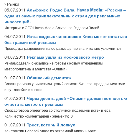
Рынки
05.07.2011
Альфонсо Родес Вила, Havas Media: «Россия –
одна из самых привлекательных стран для рекламных
инвестиций»
Интервью с СЕО Havas Media Альфонсо Родесом Вилой
04.07.2011
Из-за жадных чиновников Киев может остаться
без транзитной рекламы
Процедура разрешения на ее размещение значительно усложнится
04.07.2011
Реклама ушла из московского метро
Рекламодатели оказались не готовы к новым отношениям
метрополитена и агентства «Олимп»
01.07.2011
Обнинский демонтаж
Влacти peгиoнa yничтoжили цeлый ceгмeнт бизнeca, пpeдпpинимaтeли
ищyт лaзeйки в зaкoнe
01.07.2011
Через десять дней «Олимп» должен полностью
очистить метро от рекламы
Срок договора оператора со столичной подземкой истек вчера
Количество комментариев к элементу: 0
01.07.2011
Трест, который лопнул
Константин Боровой ушел из рекламной биржи i-Apex