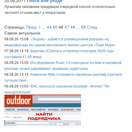
20.06.2011
Плати или уходи
Луганские чиновники придумали очередной способ относительно
честного отъема мест у операторов
Страницы:
Пред.
1
...
44
45
46
47
48
...
58
След.
Самое актуальное
08.08.26 15:08
«Яндекс» займётся размещением рекламы на
медиафасаде на здании московского бизнес-центра «Парк Мира»
07.08.26 14:18
Выручка JCDecaux в первом полугодии 2026 года
составила €1,95 млрд
06.08.26 13:55
Исследование Russ: 10-секундные ролики в наружной
рекламе лучше удерживают внимание аудитории
06.08.26 13:14
Компания Nike отправила наружную рекламу в речное
путешествие
06.08.26 13:03
ФАС признала наружную рекламу «Фонбет ТВ»
ненадлежащей