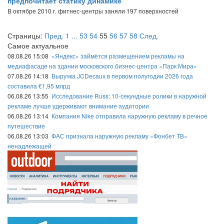
предпочитает статику динамике
В октябре 2010 г. фитнес-центры заняли 197 поверхностей
Страницы:
Пред.
1
...
53
54
55
56
57
58
След.
Самое актуальное
08.08.26 15:08
«Яндекс» займётся размещением рекламы на
медиафасаде на здании московского бизнес-центра «Парк Мира»
07.08.26 14:18
Выручка JCDecaux в первом полугодии 2026 года
составила €1,95 млрд
06.08.26 13:55
Исследование Russ: 10-секундные ролики в наружной
рекламе лучше удерживают внимание аудитории
06.08.26 13:14
Компания Nike отправила наружную рекламу в речное
путешествие
06.08.26 13:03
ФАС признала наружную рекламу «Фонбет ТВ»
ненадлежащей