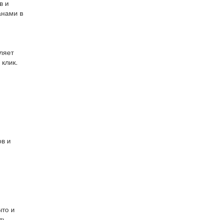
в и
анами в
ляет
 клик.
в и
что и
ть