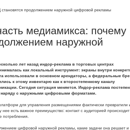
РЦ становятся продолжением наружной цифровой рекламы
часть медиамикса: почему
одолжением наружной
есколько лет назад индор-реклама в торговых центрах
инималась как локальный инструмент: экраны внутри конкрет
та использовали в основном арендаторы, а федеральные бр
ились к этому инвентарю как к второстепенному каналу
никации. Сегодня ситуация меняется. Индор-реклама постепе
я наряду с наружными цифровыми форматами.
 платформ для управления размещениями фактически превратили 
 нее есть важное преимущество: контакт с аудиторией происходит
ве потребления.
лжением цифровой наружной рекламы, какие задачи она решает и