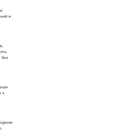
ии
аний и
ж,
ять
 без
жная
 к
 одном
о