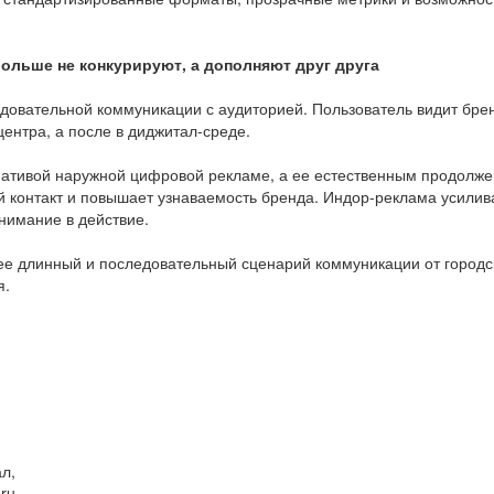
ольше не конкурируют, а дополняют друг друга
довательной коммуникации с аудиторией. Пользователь видит бре
центра, а после в диджитал-среде.
рнативой наружной цифровой рекламе, а ее естественным продолж
контакт и повышает узнаваемость бренда. Индор-реклама усилив
нимание в действие.
лее длинный и последовательный сценарий коммуникации от городс
я.
л,
ru