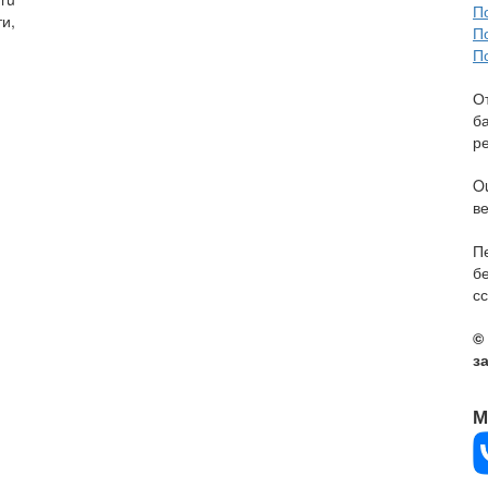
П
и,
П
П
О
б
р
O
в
П
б
сс
©
з
М