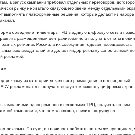
ам, а запуск кампании требовал отдельных переговоров, договоро
тически рынку не хватало связующего звена между отдельными экр
ют выполнять платформенные решения, которые делают из набора
иаканал.
форма объединяет инвентарь ТРЦ в единую цифровую сеть и позво
управлять размещениями централизованно и получать отчеты в один
 разных регионах России, а их совокупная годовая посещаемость
льных рекламодателей это делает индор-рекламу сопоставимой по
ой рекламой.
лом
р-рекламу из категории локального размещения в полноценный
ADV рекламодатель получает доступ к множеству цифровых экрано
ть кампаниями одновременно в нескольких ТРЦ, получать по ним
амной кампании и, что немаловажно, снизить нагрузку по
ор-рекламы. По сути, он начинает работать по тем же принципам, 
 стандартизированные форматы, прозрачные метрики и возможнос