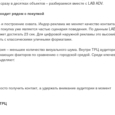
разу в десятках объектов – разбираемся вместе с LAB ADV.
сходит рядом с покупкой
и построение охвата. Индор-реклама же меняет качество контакта
де покупка уже является частью сценария поведения. По данным LA
жет достигать 23 сек. Для цифровой наружной рекламы это высоки
ать с классическими уличными форматами.
рия – меньшее количество визуального шума. Внутри ТРЦ аудитор
екающих факторов по сравнению с городской средой. Среди ключе
выделяют:
осто получить контакт, а удержать внимание аудитории в момент
 ТРЦ