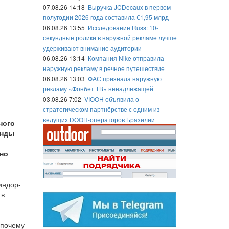
07.08.26 14:18
Выручка JCDecaux в первом
полугодии 2026 года составила €1,95 млрд
06.08.26 13:55
Исследование Russ: 10-
секундные ролики в наружной рекламе лучше
удерживают внимание аудитории
06.08.26 13:14
Компания Nike отправила
наружную рекламу в речное путешествие
06.08.26 13:03
ФАС признала наружную
рекламу «Фонбет ТВ» ненадлежащей
03.08.26 7:02
VIOOH объявила о
стратегическом партнёрстве с одним из
ведущих DOOH-операторов Бразилии
ного
енды
нно
индор-
 в
 почему