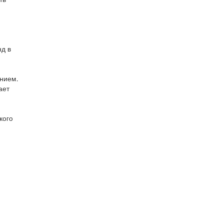
нд в
ением.
ает
кого