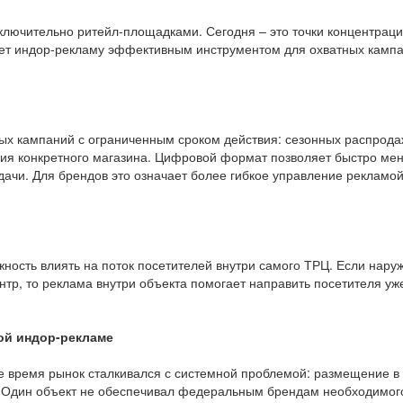
ключительно ритейл-площадками. Сегодня – это точки концентрац
ает индор-рекламу эффективным инструментом для охватных камп
х кампаний с ограниченным сроком действия: сезонных распрода
ия конкретного магазина. Цифровой формат позволяет быстро мен
ачи. Для брендов это означает более гибкое управление рекламой
ность влиять на поток посетителей внутри самого ТРЦ. Если нару
нтр, то реклама внутри объекта помогает направить посетителя уже
ой индор-рекламе
ое время рынок сталкивался с системной проблемой: размещение в
 Один объект не обеспечивал федеральным брендам необходимог