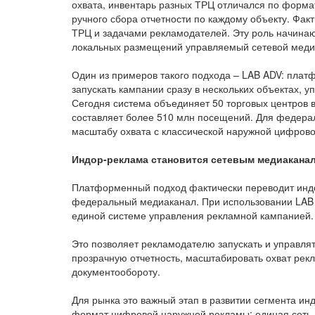
охвата, инвентарь разных ТРЦ отличался по формат
ручного сбора отчетности по каждому объекту. Фак
ТРЦ и задачами рекламодателей. Эту роль начина
локальных размещений управляемый сетевой мед
Один из примеров такого подхода – LAB ADV: плат
запускать кампании сразу в нескольких объектах, 
Сегодня система объединяет 50 торговых центров в
составляет более 510 млн посещений. Для федера
масштабу охвата с классической наружной цифров
Индор-реклама становится сетевым медиакана
Платформенный подход фактически переводит индо
федеральный медиаканал. При использовании LAB 
единой системе управления рекламной кампанией.
Это позволяет рекламодателю запускать и управля
прозрачную отчетность, масштабировать охват рекл
документообороту.
Для рынка это важный этап в развитии сегмента инд
формат цифровой наружной рекламы: единая сеть,