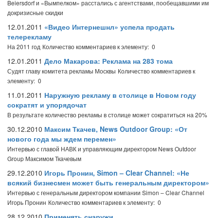
Beiersdorf и «Вымпелком» расстались с агентствами, пообещавшими им
докризисные скидки
12.01.2011
«Видео Интернешнл» успела продать
телерекламу
На 2011 год
Количество комментариев к элементу: 0
12.01.2011
Дело Макарова: Реклама на 283 тома
Судят главу комитета рекламы Москвы
Количество комментариев к
элементу: 0
11.01.2011
Наружную рекламу в столице в Новом году
сократят и упорядочат
В результате количество рекламы в столице может сократиться на 20%
30.12.2010
Максим Ткачев, News Outdoor Group: «От
нового года мы ждем перемен»
Интервью с главой НАВК и управляющим директором News Outdoor
Group Максимом Ткачевым
29.12.2010
Игорь Пронин, Simon – Clear Channel: «Не
всякий бизнесмен может быть генеральным директором»
Интервью с генеральным директором компании Simon – Clear Channel
Игорь Пронин
Количество комментариев к элементу: 0
28.12.2010
Применять снаружи