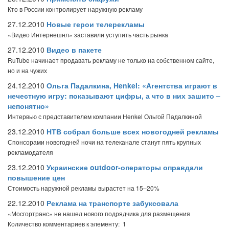
Кто в России контролирует наружную рекламу
27.12.2010
Новые герои телерекламы
«Видео Интернешнл» заставили уступить часть рынка
27.12.2010
Видео в пакете
RuTube начинает продавать рекламу не только на собственном сайте,
но и на чужих
24.12.2010
Ольга Падалкина, Нenkel: «Агентства играют в
нечестную игру: показывают цифры, а что в них зашито –
непонятно»
Интервью с представителем компании Henkel Ольгой Падалкиной
23.12.2010
НТВ собрал больше всех новогодней рекламы
Спонсорами новогодней ночи на телеканале станут пять крупных
рекламодателя
23.12.2010
Украинские outdoor-операторы оправдали
повышение цен
Стоимость наружной рекламы вырастет на 15–20%
22.12.2010
Реклама на транспорте забуксовала
«Мосгортранс» не нашел нового подрядчика для размещения
Количество комментариев к элементу: 1