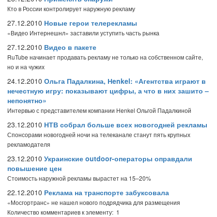
Кто в России контролирует наружную рекламу
27.12.2010
Новые герои телерекламы
«Видео Интернешнл» заставили уступить часть рынка
27.12.2010
Видео в пакете
RuTube начинает продавать рекламу не только на собственном сайте,
но и на чужих
24.12.2010
Ольга Падалкина, Нenkel: «Агентства играют в
нечестную игру: показывают цифры, а что в них зашито –
непонятно»
Интервью с представителем компании Henkel Ольгой Падалкиной
23.12.2010
НТВ собрал больше всех новогодней рекламы
Спонсорами новогодней ночи на телеканале станут пять крупных
рекламодателя
23.12.2010
Украинские outdoor-операторы оправдали
повышение цен
Стоимость наружной рекламы вырастет на 15–20%
22.12.2010
Реклама на транспорте забуксовала
«Мосгортранс» не нашел нового подрядчика для размещения
Количество комментариев к элементу: 1