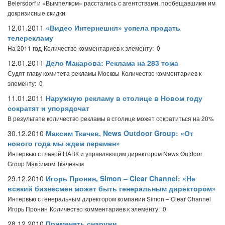
Beiersdorf и «Вымпелком» расстались с агентствами, пообещавшими им
докризисные скидки
12.01.2011
«Видео Интернешнл» успела продать
телерекламу
На 2011 год
Количество комментариев к элементу: 0
12.01.2011
Дело Макарова: Реклама на 283 тома
Судят главу комитета рекламы Москвы
Количество комментариев к
элементу: 0
11.01.2011
Наружную рекламу в столице в Новом году
сократят и упорядочат
В результате количество рекламы в столице может сократиться на 20%
30.12.2010
Максим Ткачев, News Outdoor Group: «От
нового года мы ждем перемен»
Интервью с главой НАВК и управляющим директором News Outdoor
Group Максимом Ткачевым
29.12.2010
Игорь Пронин, Simon – Clear Channel: «Не
всякий бизнесмен может быть генеральным директором»
Интервью с генеральным директором компании Simon – Clear Channel
Игорь Пронин
Количество комментариев к элементу: 0
28.12.2010
Применять снаружи