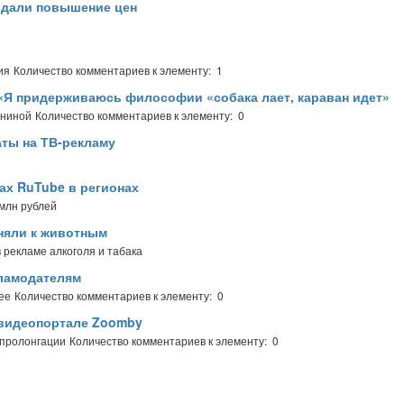
вдали повышение цен
ия
Количество комментариев к элементу: 1
: «Я придерживаюсь философии «собака лает, караван идет»
ениной
Количество комментариев к элементу: 0
ты на ТВ-рекламу
ах RuTube в регионах
 млн рублей
няли к животным
в рекламе алкоголя и табака
ламодателям
ее
Количество комментариев к элементу: 0
 видеопортале Zoomby
 пролонгации
Количество комментариев к элементу: 0