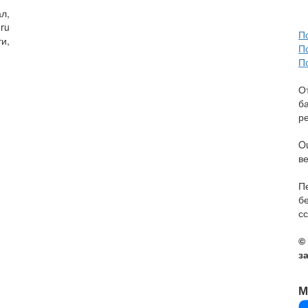
л,
ru
П
и,
П
П
О
б
р
O
в
П
б
сс
©
з
М