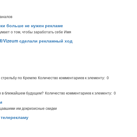
каналов
ски больше не нужен рекламе
думает о том, чтобы заработать себе Имя
MM/Vizeum сделали рекламный ход
 стрельбу по Кремлю
Количество комментариев к элементу: 0
ая в ближайшем будущем?
Количество комментариев к элементу: 0
м
ещавшими им докризисные скидки
 телерекламу