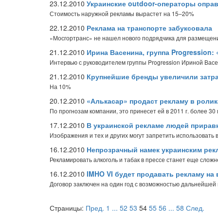
23.12.2010
Украинские outdoor-операторы опра
Стоимость наружной рекламы вырастет на 15–20%
22.12.2010
Реклама на транспорте забуксовала
«Мосгортранс» не нашел нового подрядчика для размещен
21.12.2010
Ирина Васенина, группа Progression
Интервью с руководителем группы Progression Ириной Вас
21.12.2010
Крупнейшие бренды увеличили затра
На 10%
20.12.2010
«Алькасар» продаст рекламу в ролик
По прогнозам компании, это принесет ей в 2011 г. более 30
17.12.2010
В украинской рекламе людей прирав
Изображения и тех и других могут запретить использовать 
16.12.2010
Непрозрачный намек украинским рек
Рекламировать алкоголь и табак в прессе станет еще сложн
16.12.2010
IMHO VI будет продавать рекламу на
Договор заключен на один год с возможностью дальнейшей
Страницы:
Пред.
1
...
52
53
54
55
56
...
58
След.