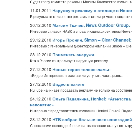
Судят главу комитета рекламы Москвы
Количество коммент
11.01.2011
Наружную рекламу в столице в Новом
В результате количество рекламы в столице может сократи
30.12.2010
Максим Ткачев, News Outdoor Group:
Интервью с главой НАВК и управляющим директором News 
29.12.2010
Игорь Пронин, Simon – Clear Channe
Интервью с генеральным директором компании Simon – Cle
28.12.2010
Применять снаружи
Кто в России контролирует наружную рекламу
27.12.2010
Новые герои телерекламы
«Видео Интернешнл» заставили уступить часть рынка
27.12.2010
Видео в пакете
RuTube начинает продавать рекламу не только на собственн
24.12.2010
Ольга Падалкина, Нenkel: «Агентства
непонятно»
Интервью с представителем компании Henkel Ольгой Пада
23.12.2010
НТВ собрал больше всех новогодне
Спонсорами новогодней ночи на телеканале станут пять к