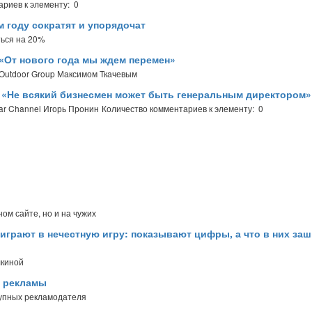
ариев к элементу: 0
 году сократят и упорядочат
ться на 20%
 «От нового года мы ждем перемен»
Outdoor Group Максимом Ткачевым
l: «Не всякий бизнесмен может быть генеральным директором»
ar Channel Игорь Пронин
Количество комментариев к элементу: 0
ом сайте, но и на чужих
 играют в нечестную игру: показывают цифры, а что в них заш
лкиной
й рекламы
рупных рекламодателя