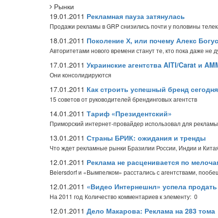
Рынки
19.01.2011
Рекламная пауза затянулась
Продажи рекламы в GRP снизились почти у половины теле
18.01.2011
Поколение Х, или почему Алекс Богу
Авторитетами нового времени станут те, кто пока даже не 
17.01.2011
Украинские агентства AITI/Carat и A
Они консолидируются
17.01.2011
Как строить успешный бренд сегодня
15 советов от руководителей брендинговых агентств
14.01.2011
Тариф «Президентский»
Приморский интернет-провайдер использовал для рекламы
13.01.2011
Страны БРИК: ожидания и тренды
Что ждет рекламные рынки Бразилии России, Индии и Кит
12.01.2011
Реклама не расценивается по мелоча
Beiersdorf и «Вымпелком» расстались с агентствами, пооб
12.01.2011
«Видео Интернешнл» успела продать
На 2011 год
Количество комментариев к элементу: 0
12.01.2011
Дело Макарова: Реклама на 283 тома