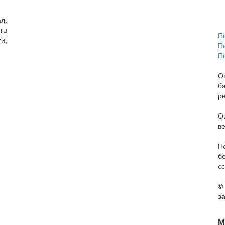
л,
ru
П
и,
П
П
О
б
р
O
в
П
б
сс
©
з
М