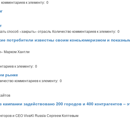
 комментариев к элементу: 0
нг
т
ать способ «закрыть» отрасль
Количество комментариев к элементу: 0
ские потребители известны своим консьюмеризмом и показны
я» Марком Хантли
нтариев к элементу: 0
ом рынке
ичество комментариев к элементу: 0
сайтов
 в кампании задействовано 200 городов и 400 контрагентов – э
кторов и CEO VivaKi Russia Сергеем Коптевым