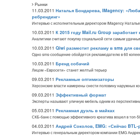
Рынки
11.03.2011
Наталья Бондарева, IMagency: «Люб
ребрендинг»
Интервью с исполнительным директором IMagency Наталь
10.03.2011
К 2015 году Mail.ru Group заработает
Аналитики считают покупку социальной сети самым удачн
10.03.2011
Qiwi разместит рекламу в sms для св
Одно sms-сообщение обойдется рекламодателю в 60 копее
10.03.2011
Бренд собачий
Лицом «Евросети» станет желтый терьер
09.03.2011
Рекламные оптимизаторы
Херсонские власти намерены снести половину наружных ко
09.03.2011
Эффективный формат
Эксперты называют уличную мебель одним из перспективны
05.03.2011
Рекламная дуэль в майках
СКБ-банк с помощью эффективного креатива вошел в топ-50
04.03.2011
Андрей Соколов, EMG: «Сейчас BTL-р
Интервью с генеральным директором компании EMG Андр