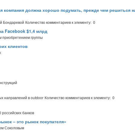
ая компания должна хорошо подумать, прежде чем решиться н
ей Бондаревой
Количество комментариев к элементу: 0
 на Facebook $1,4 млрд
ым приобретением группы
оих клиентов
к
нструкций
х направлений в outdoor
Количество комментариев к элементу: 0
 российских банков
ынок – это рынок покупателя»
еем Соколовым