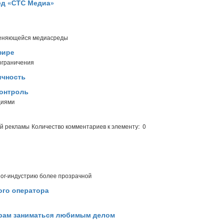
ед «СТС Медиа»
 меняющейся медиасреды
фире
ограничения
ичность
контроль
циями
ей рекламы
Количество комментариев к элементу: 0
oor-индустрию более прозрачной
ого оператора
ерам заниматься любимым делом