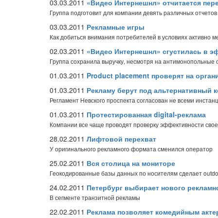
03.03.2011
«Видео Интернешнл» отчитается пер
Группа подготовит для компании девять различных отчетов
03.03.2011
Рекламные игры
Как добиться внимания потребителей в условиях активно
02.03.2011
«Видео Интернешнл» сгустилась в э
Группа сохранила выручку, несмотря на антимонопольные 
01.03.2011
Product placement проверят на орган
01.03.2011
Рекламу берут под альтернативный 
Регламент Невского проспекта согласован не всеми инстан
01.03.2011
Протестированная digital-реклама
Компании все чаще проводят проверку эффективности сво
28.02.2011
Лифтовой перехват
У оригинального рекламного формата сменился оператор
25.02.2011
Вся столица на мониторе
Геокодированные базы данных по носителям сделает outd
24.02.2011
Петербург выбирает нового рекламн
В сегменте транзитной рекламы
22.02.2011
Реклама позволяет комедийным акт