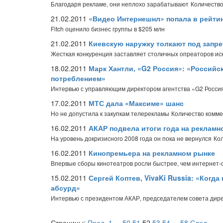
Благодаря рекламе, они неплохо зарабатывают
Количество
21.02.2011
«Видео Интернешнл» попала в рейти
Fitch оценило бизнес группы в $205 млн
21.02.2011
Киевскую наружку толкают под запре
Жесткая конкуренция заставляет столичных опреаторов иск
18.02.2011
Марк Хантли, «G2 Россия»: «Россий
потреблением»
Интервью с управляющим директором агентства «G2 Росси
17.02.2011
МТС дала «Максиме» шанс
Но не допустила к закупкам телерекламы
Количество комме
16.02.2011
АКАР подвела итоги года на рекламн
На уровень докризисного 2008 года он пока не вернулся
Кол
16.02.2011
Кинопремьера на рекламном рынке
Впервые сборы кинотеатров росли быстрее, чем интернет-
15.02.2011
Сергей Коптев, VivaKi Russia: «Когда
абсурд»
Интервью с президентом АКАР, председателем совета дире
Страницы:
Пред.
1
...
50
51
52
53
54
...
58
След.