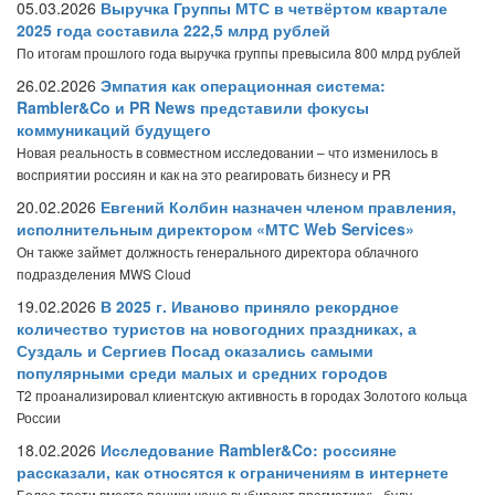
05.03.2026
Выручка Группы МТС в четвёртом квартале
2025 года составила 222,5 млрд рублей
По итогам прошлого года выручка группы превысила 800 млрд рублей
26.02.2026
Эмпатия как операционная система:
Rambler&Co и PR News представили фокусы
коммуникаций будущего
Новая реальность в совместном исследовании – что изменилось в
восприятии россиян и как на это реагировать бизнесу и PR
20.02.2026
Евгений Колбин назначен членом правления,
исполнительным директором «МТС Web Services»
Он также займет должность генерального директора облачного
подразделения MWS Cloud
19.02.2026
В 2025 г. Иваново приняло рекордное
количество туристов на новогодних праздниках, а
Суздаль и Сергиев Посад оказались самыми
популярными среди малых и средних городов
T2 проанализировал клиентскую активность в городах Золотого кольца
России
18.02.2026
Исследование Rambler&Co: россияне
рассказали, как относятся к ограничениям в интернете
Более трети вместо паники чаще выбирают прагматику: «буду