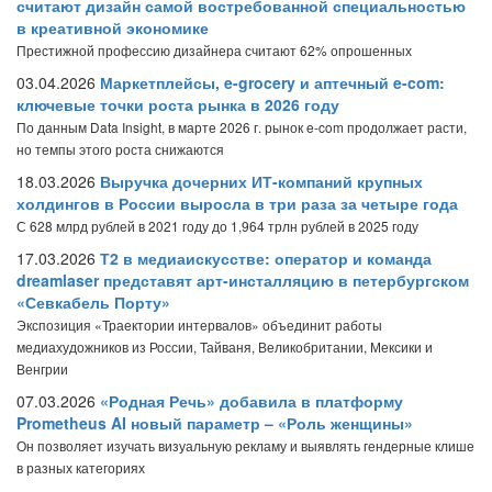
считают дизайн самой востребованной специальностью
в креативной экономике
Престижной профессию дизайнера считают 62% опрошенных
03.04.2026
Маркетплейсы, e-grocery и аптечный e-com:
ключевые точки роста рынка в 2026 году
По данным Data Insight, в марте 2026 г. рынок e-com продолжает расти,
но темпы этого роста снижаются
18.03.2026
Выручка дочерних ИТ-компаний крупных
холдингов в России выросла в три раза за четыре года
С 628 млрд рублей в 2021 году до 1,964 трлн рублей в 2025 году
17.03.2026
Т2 в медиаискусстве: оператор и команда
dreamlaser представят арт-инсталляцию в петербургском
«Севкабель Порту»
Экспозиция «Траектории интервалов» объединит работы
медиахудожников из России, Тайваня, Великобритании, Мексики и
Венгрии
07.03.2026
«Родная Речь» добавила в платформу
Prometheus AI новый параметр – «Роль женщины»
Он позволяет изучать визуальную рекламу и выявлять гендерные клише
в разных категориях