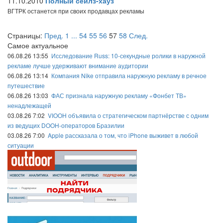
11.10.2010
Полный сейлз-хауз
ВГТРК останется при своих продавцах рекламы
Страницы:
Пред.
1
...
54
55
56
57
58
След.
Самое актуальное
06.08.26 13:55
Исследование Russ: 10-секундные ролики в наружной
рекламе лучше удерживают внимание аудитории
06.08.26 13:14
Компания Nike отправила наружную рекламу в речное
путешествие
06.08.26 13:03
ФАС признала наружную рекламу «Фонбет ТВ»
ненадлежащей
03.08.26 7:02
VIOOH объявила о стратегическом партнёрстве с одним
из ведущих DOOH-операторов Бразилии
03.08.26 7:00
Apple рассказала о том, что iPhone выживет в любой
ситуации