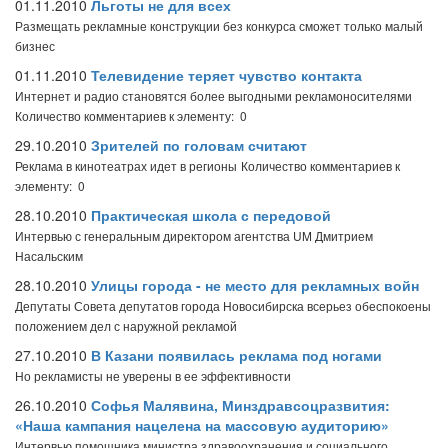
01.11.2010
Льготы не для всех
Размещать рекламные конструкции без конкурса сможет только малый
бизнес
01.11.2010
Телевидение теряет чувство контакта
Интернет и радио становятся более выгодными рекламоносителями
Количество комментариев к элементу: 0
29.10.2010
Зрителей по головам считают
Реклама в кинотеатрах идет в регионы
Количество комментариев к
элементу: 0
28.10.2010
Практическая школа с передовой
Интервью с генеральным директором агентства UM Дмитрием
Насальским
28.10.2010
Улицы города - не место для рекламных войн
Депутаты Совета депутатов города Новосибирска всерьез обеспокоены
положением дел с наружной рекламой
27.10.2010
В Казани появилась реклама под ногами
Но рекламисты не уверены в ее эффективности
26.10.2010
Софья Малявина, Минздравсоцразвития:
«Наша кампания нацелена на массовую аудиторию»
Интервью помощника министра здравоохранения и социального