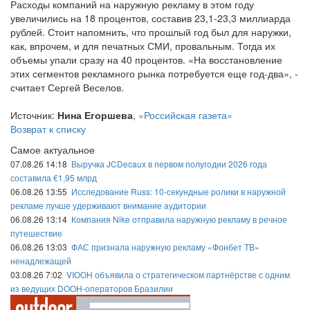
Расходы компаний на наружную рекламу в этом году
увеличились на 18 процентов, составив 23,1-23,3 миллиарда
рублей. Стоит напомнить, что прошлый год был для наружки,
как, впрочем, и для печатных СМИ, провальным. Тогда их
объемы упали сразу на 40 процентов. «На восстановление
этих сегментов рекламного рынка потребуется еще год-два», -
считает Сергей Веселов.
Источник:
Нина Егоршева
,
«Российская газета»
Возврат к списку
Самое актуальное
07.08.26 14:18
Выручка JCDecaux в первом полугодии 2026 года
составила €1,95 млрд
06.08.26 13:55
Исследование Russ: 10-секундные ролики в наружной
рекламе лучше удерживают внимание аудитории
06.08.26 13:14
Компания Nike отправила наружную рекламу в речное
путешествие
06.08.26 13:03
ФАС признала наружную рекламу «Фонбет ТВ»
ненадлежащей
03.08.26 7:02
VIOOH объявила о стратегическом партнёрстве с одним
из ведущих DOOH-операторов Бразилии