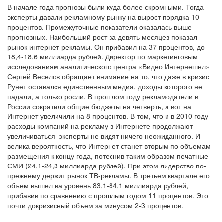
В начале года прогнозы были куда более скромными. Тогда
эксперты давали рекламному рынку на вырост порядка 10
процентов. Промежуточные показатели оказалась выше
прогнозных. Наибольший рост за девять месяцев показал
рынок интернет-рекламы. Он прибавил на 37 процентов, до
18,4-18,6 миллиарда рублей. Директор по маркетинговым
исследованиям аналитического центра «Видео Интернешнл»
Сергей Веселов обращает внимание на то, что даже в кризис
Рунет оставался единственным медиа, доходы которого не
падали, а только росли. В прошлом году рекламодатели в
России сократили общие бюджеты на четверть, а вот на
Интернет увеличили на 8 процентов. В том, что и в 2010 году
расходы компаний на рекламу в Интернете продолжают
увеличиваться, эксперты не видят ничего неожиданного. И
велика вероятность, что Интернет станет вторым по объемам
размещения к концу года, потеснив таким образом печатные
СМИ (24,1-24,3 миллиарда рублей). При этом лидерство по-
прежнему держит рынок ТВ-рекламы. В третьем квартале его
объем вышел на уровень 83,1-84,1 миллиарда рублей,
прибавив по сравнению с прошлым годом 11 процентов. Это
почти докризисный объем за минусом 2-3 процентов.