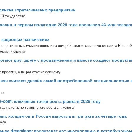
списка стратегических предприятий
ий государству
оссии в первом полугодии 2026 года превысил 43 млн поездо
х кадровых назначениях
орпоративным коммуникациям и взаимодействию с органами власти, а Елена 
коммуникациям
огают друг другу с продвижением и вместе создают продукты
 проекты, а не работать в одиночку
сиян считают дизайн самой востребованной специальностью 
ных
e-com: ключевые точки роста рынка в 2026 году
лжает расти, но темпы этого роста снижаются
ых холдингов в России выросла в три раза за четыре года
году
манда dreamlaser представят арт-инсталляцию в петербургском