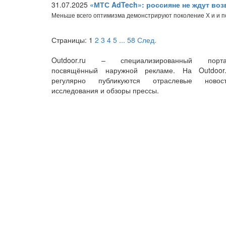
31.07.2025
«МТС AdTech»: россияне не ждут во
Меньше всего оптимизма демонстрируют поколение Х и и 
Страницы:
1
2
3
4
5
...
58
След.
Outdoor.ru – специализированный порта
посвящённый наружной рекламе. На Outdoor.
регулярно публикуются отраслевые новост
исследования и обзоры прессы.