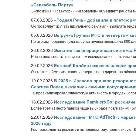
«Севкабель Порту»
Экспозиция «Траектории интервалов» объединит работы ме
07.03.2026
«Родная Речь» добавила в платформ
Он позволяет изучать визуальную рекламу и выявлять генд
05.03.2026
Выручка Группы МТС в четвёртом ква
По итогам прошлого года выручка группы превысила 800 мл
26.02.2026
Эмпатия как операционная система:
Новая реальность в совместном исследовании – что изменил
20.02.2026
Евгений Колбин назначен членом пр
Он также займет должность генерального директора облач
19.02.2026
В 2025 г. Иваново приняло рекордное
Сергиев Посад оказались самыми популярными
T2 проанализировал клиентскую активность в городах Золот
18.02.2026
Исследование Rambler&Co: россияне р
Более трети вместо паники чаще выбирают прагматику: «бу
22.01.2026
Исследование «МТС AdTech»: маркет
2026 году
Рост расходов на рекламу в нынешнем году. прогнозируют