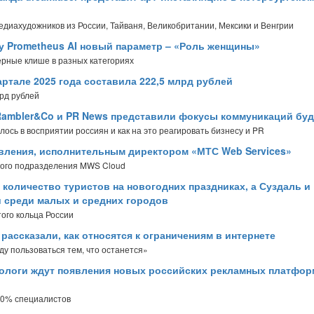
диахудожников из России, Тайваня, Великобритании, Мексики и Венгрии
у Prometheus AI новый параметр – «Роль женщины»
ерные клише в разных категориях
ртале 2025 года составила 222,5 млрд рублей
рд рублей
 Rambler&Co и PR News представили фокусы коммуникаций бу
ось в восприятии россиян и как на это реагировать бизнесу и PR
авления, исполнительным директором «МТС Web Services»
ного подразделения MWS Cloud
 количество туристов на новогодних праздниках, а Суздаль и
 среди малых и средних городов
ого кольца России
ассказали, как относятся к ограничениям в интернете
ду пользоваться тем, что останется»
ологи ждут появления новых российских рекламных платфор
 80% специалистов