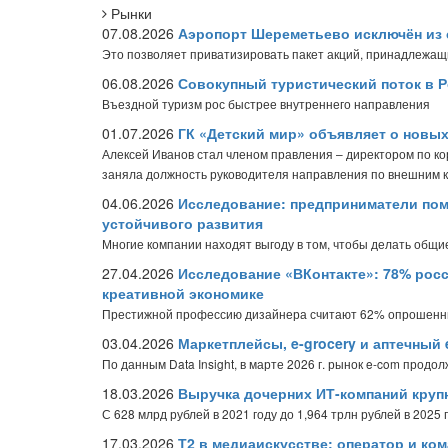
Рынки
07.08.2026
Аэропорт Шереметьево исключён из 
Это позволяет приватизировать пакет акций, принадлежащ
06.08.2026
Совокупный туристический поток в Р
Въездной туризм рос быстрее внутреннего направления
01.07.2026
ГК «Детский мир» объявляет о новы
Алексей Иванов стал членом правления – директором по к
заняла должность руководителя направления по внешним 
04.06.2026
Исследование: предприниматели пом
устойчивого развития
Многие компании находят выгоду в том, чтобы делать общие
27.04.2026
Исследование «ВКонтакте»: 78% рос
креативной экономике
Престижной профессию дизайнера считают 62% опрошен
03.04.2026
Маркетплейсы, e-grocery и аптечный 
По данным Data Insight, в марте 2026 г. рынок e-com продо
18.03.2026
Выручка дочерних ИТ-компаний крупн
С 628 млрд рублей в 2021 году до 1,964 трлн рублей в 2025 
17.03.2026
Т2 в медиаискусстве: оператор и ко