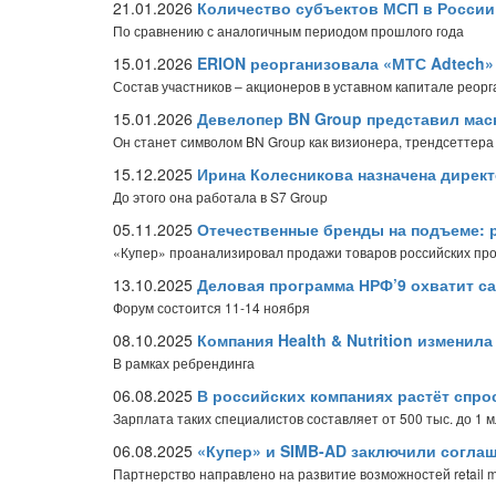
21.01.2026
Количество субъектов МСП в России 
По сравнению с аналогичным периодом прошлого года
15.01.2026
ERION реорганизовала «МТС Adtech»
Состав участников – акционеров в уставном капитале реор
15.01.2026
Девелопер BN Group представил мас
Он станет символом BN Group как визионера, трендсеттера
15.12.2025
Ирина Колесникова назначена дирек
До этого она работала в S7 Group
05.11.2025
Отечественные бренды на подъеме: 
«Купер» проанализировал продажи товаров российских прои
13.10.2025
Деловая программа НРФ’9 охватит с
Форум состоится 11-14 ноября
08.10.2025
Компания Health & Nutrition изменил
В рамках ребрендинга
06.08.2025
В российских компаниях растёт спро
Зарплата таких специалистов составляет от 500 тыс. до 1 
06.08.2025
«Купер» и SIMB-AD заключили соглаш
Партнерство направлено на развитие возможностей retail