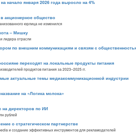
на начало января 2026 года выросло на 4%
 в акционерное общество
ганизованного юрлица не изменился
кота – Мишку
 и лидера отрасли
тором по внешним коммуникациям и связям с общественност
россияне переходят на локальные продукты питания
зводителей продуктов питания за 2023–2025 гг.
амые актуальные темы медиакоммуникационной индустрии
а название на «Логика молока»
с на директоров по ИИ
млн рублей
ение о стратегическом партнерстве
 media и создание эффективных инструментов для рекламодателей