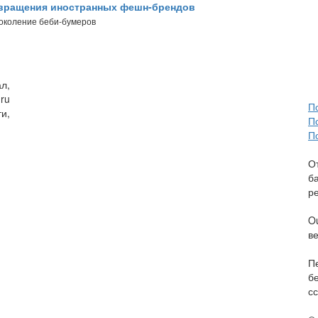
звращения иностранных фешн-брендов
поколение беби-бумеров
л,
ru
П
и,
П
П
О
б
р
O
в
П
б
сс