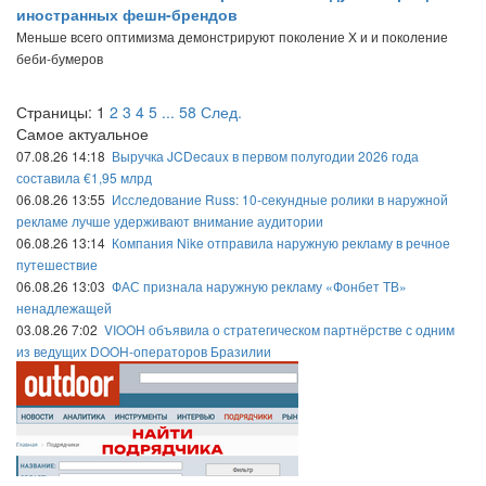
иностранных фешн-брендов
Меньше всего оптимизма демонстрируют поколение Х и и поколение
беби-бумеров
Страницы:
1
2
3
4
5
...
58
След.
Самое актуальное
07.08.26 14:18
Выручка JCDecaux в первом полугодии 2026 года
составила €1,95 млрд
06.08.26 13:55
Исследование Russ: 10-секундные ролики в наружной
рекламе лучше удерживают внимание аудитории
06.08.26 13:14
Компания Nike отправила наружную рекламу в речное
путешествие
06.08.26 13:03
ФАС признала наружную рекламу «Фонбет ТВ»
ненадлежащей
03.08.26 7:02
VIOOH объявила о стратегическом партнёрстве с одним
из ведущих DOOH-операторов Бразилии