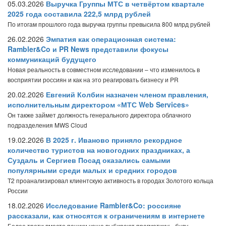
05.03.2026
Выручка Группы МТС в четвёртом квартале
2025 года составила 222,5 млрд рублей
По итогам прошлого года выручка группы превысила 800 млрд рублей
26.02.2026
Эмпатия как операционная система:
Rambler&Co и PR News представили фокусы
коммуникаций будущего
Новая реальность в совместном исследовании – что изменилось в
восприятии россиян и как на это реагировать бизнесу и PR
20.02.2026
Евгений Колбин назначен членом правления,
исполнительным директором «МТС Web Services»
Он также займет должность генерального директора облачного
подразделения MWS Cloud
19.02.2026
В 2025 г. Иваново приняло рекордное
количество туристов на новогодних праздниках, а
Суздаль и Сергиев Посад оказались самыми
популярными среди малых и средних городов
T2 проанализировал клиентскую активность в городах Золотого кольца
России
18.02.2026
Исследование Rambler&Co: россияне
рассказали, как относятся к ограничениям в интернете
Более трети вместо паники чаще выбирают прагматику: «буду