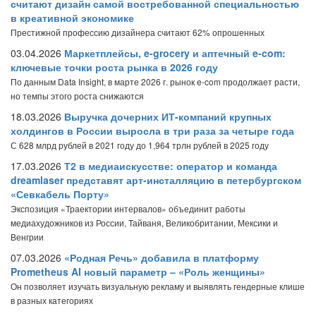
считают дизайн самой востребованной специальностью
в креативной экономике
Престижной профессию дизайнера считают 62% опрошенных
03.04.2026
Маркетплейсы, e-grocery и аптечный e-com:
ключевые точки роста рынка в 2026 году
По данным Data Insight, в марте 2026 г. рынок e-com продолжает расти,
но темпы этого роста снижаются
18.03.2026
Выручка дочерних ИТ-компаний крупных
холдингов в России выросла в три раза за четыре года
С 628 млрд рублей в 2021 году до 1,964 трлн рублей в 2025 году
17.03.2026
Т2 в медиаискусстве: оператор и команда
dreamlaser представят арт-инсталляцию в петербургском
«Севкабель Порту»
Экспозиция «Траектории интервалов» объединит работы
медиахудожников из России, Тайваня, Великобритании, Мексики и
Венгрии
07.03.2026
«Родная Речь» добавила в платформу
Prometheus AI новый параметр – «Роль женщины»
Он позволяет изучать визуальную рекламу и выявлять гендерные клише
в разных категориях