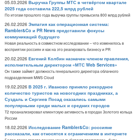
05.03.2026
Выручка Группы МТС в четвёртом квартале
2025 года составила 222,5 млрд рублей
По итогам прошлого года выручка группы превысила 800 млрд рублей
26.02.2026
Эмпатия как операционная система:
Rambler&Co и PR News представили фокусы
коммуникаций будущего
Новая реальность в совместном исследовании – что изменилось в
восприятии россиян и как на это реагировать бизнесу и PR
20.02.2026
Евгений Колбин назначен членом правления,
исполнительным директором «МТС Web Services»
Он также займет должность генерального директора облачного
подразделения MWS Cloud
19.02.2026
В 2025 г. Иваново приняло рекордное
количество туристов на новогодних праздниках, а
Суздаль и Сергиев Посад оказались самыми
популярными среди малых и средних городов
T2 проанализировал клиентскую активность в городах Золотого кольца
России
18.02.2026
Исследование Rambler&Co: россияне
рассказали, как относятся к ограничениям в интернете
Более трети вместо паники чаще выбирают прагматику: «буду