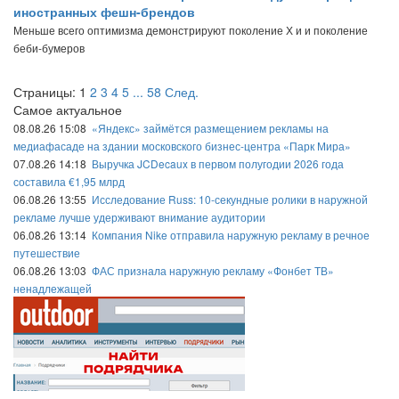
иностранных фешн-брендов
Меньше всего оптимизма демонстрируют поколение Х и и поколение
беби-бумеров
Страницы:
1
2
3
4
5
...
58
След.
Самое актуальное
08.08.26 15:08
«Яндекс» займётся размещением рекламы на
медиафасаде на здании московского бизнес-центра «Парк Мира»
07.08.26 14:18
Выручка JCDecaux в первом полугодии 2026 года
составила €1,95 млрд
06.08.26 13:55
Исследование Russ: 10-секундные ролики в наружной
рекламе лучше удерживают внимание аудитории
06.08.26 13:14
Компания Nike отправила наружную рекламу в речное
путешествие
06.08.26 13:03
ФАС признала наружную рекламу «Фонбет ТВ»
ненадлежащей