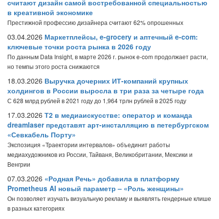
считают дизайн самой востребованной специальностью
в креативной экономике
Престижной профессию дизайнера считают 62% опрошенных
03.04.2026
Маркетплейсы, e-grocery и аптечный e-com:
ключевые точки роста рынка в 2026 году
По данным Data Insight, в марте 2026 г. рынок e-com продолжает расти,
но темпы этого роста снижаются
18.03.2026
Выручка дочерних ИТ-компаний крупных
холдингов в России выросла в три раза за четыре года
С 628 млрд рублей в 2021 году до 1,964 трлн рублей в 2025 году
17.03.2026
Т2 в медиаискусстве: оператор и команда
dreamlaser представят арт-инсталляцию в петербургском
«Севкабель Порту»
Экспозиция «Траектории интервалов» объединит работы
медиахудожников из России, Тайваня, Великобритании, Мексики и
Венгрии
07.03.2026
«Родная Речь» добавила в платформу
Prometheus AI новый параметр – «Роль женщины»
Он позволяет изучать визуальную рекламу и выявлять гендерные клише
в разных категориях