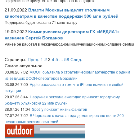
эффективное присутствие на торговых площадках
21.09.2022
Власти Москвы выделят столичным
кинотеатрам в качестве поддержки 300 млн рублей
Поддержка будет оказана 71 кинотеатру
19.09.2022
Коммерческим директором ГК «МЕДИА1»
назначен Сергей Богданов
Ранее он работал в международном коммуникационном холдинге dentsu
Страницы:
Пред.
1
2
3
4
5
...
58
След.
Самое актуальное
03.08.26 7:02
VIOOH объявила о стратегическом партнёрстве с одним
из ведущих DOOH-операторов Бразилии
03.08.26 7:00
Apple рассказала о том, что iPhone выживет в любой
ситуации
29.07.26 8:44
Наружная реклама ежегодно приносит городскому
бюджету Ульяновска 22 млн рублей
28.07.26 11:04
Spotify покажет жизнь фанатов
27.07.26 7:02
В Черкесске с начала года демонтировано почти 200
незаконных рекламносителей