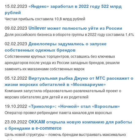
15.02.2023
«Яндекс» заработал в 2022 году 522 млрд
рублей
Чистая прибыль составила 10,8 млрд рублей
09.02.2023
Unilever может полностью уйти из России
Доля российского бизнеса в обороте группы в 2022 году составила 1,4%
02.02.2023
Девелоперы задумались о запуске
собственных одежных брендов
Собственники крупных торгцентров, оставшись без ключевых
арендаторов после ухода из России западных брендов, решили
заменить их магазинами собственных марок
05.12.2022
Виртуальная рыбка Джуно от МТС расскажет о
жизни морских обитателей в «Москвариуме»
Компания запустила образовательно-развлекательный проект о
морских обитателях для детей и их родителей
19.10.2022
«Триколор»: «Ночной» стал «Взрослым»
Оператор провел ребрендинг пакета каналов для взрослых
23.09.2022
OKKAM открыла новую компанию для работы
с брендами в e-commerce
Цель новой структуры – помочь брендам выстраивать максимально