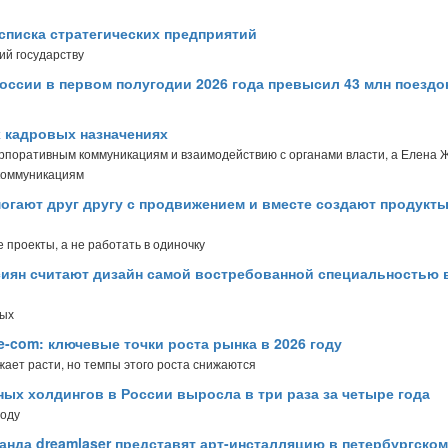
списка стратегических предприятий
ий государству
оссии в первом полугодии 2026 года превысил 43 млн поездо
х кадровых назначениях
орпоративным коммуникациям и взаимодействию с органами власти, а Елена 
коммуникациям
огают друг другу с продвижением и вместе создают продукты
 проекты, а не работать в одиночку
сиян считают дизайн самой востребованной специальностью 
ных
e-com: ключевые точки роста рынка в 2026 году
лжает расти, но темпы этого роста снижаются
ых холдингов в России выросла в три раза за четыре года
году
манда dreamlaser представят арт-инсталляцию в петербургском