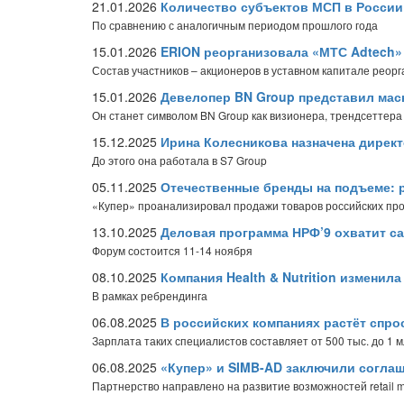
21.01.2026
Количество субъектов МСП в России 
По сравнению с аналогичным периодом прошлого года
15.01.2026
ERION реорганизовала «МТС Adtech»
Состав участников – акционеров в уставном капитале реор
15.01.2026
Девелопер BN Group представил мас
Он станет символом BN Group как визионера, трендсеттера
15.12.2025
Ирина Колесникова назначена дирек
До этого она работала в S7 Group
05.11.2025
Отечественные бренды на подъеме: 
«Купер» проанализировал продажи товаров российских прои
13.10.2025
Деловая программа НРФ’9 охватит с
Форум состоится 11-14 ноября
08.10.2025
Компания Health & Nutrition изменил
В рамках ребрендинга
06.08.2025
В российских компаниях растёт спро
Зарплата таких специалистов составляет от 500 тыс. до 1 
06.08.2025
«Купер» и SIMB-AD заключили соглаш
Партнерство направлено на развитие возможностей retail