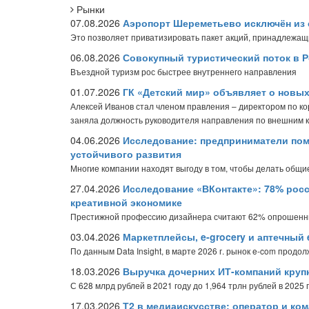
Рынки
07.08.2026
Аэропорт Шереметьево исключён из 
Это позволяет приватизировать пакет акций, принадлежащ
06.08.2026
Совокупный туристический поток в Р
Въездной туризм рос быстрее внутреннего направления
01.07.2026
ГК «Детский мир» объявляет о новы
Алексей Иванов стал членом правления – директором по к
заняла должность руководителя направления по внешним 
04.06.2026
Исследование: предприниматели пом
устойчивого развития
Многие компании находят выгоду в том, чтобы делать общие
27.04.2026
Исследование «ВКонтакте»: 78% рос
креативной экономике
Престижной профессию дизайнера считают 62% опрошен
03.04.2026
Маркетплейсы, e-grocery и аптечный 
По данным Data Insight, в марте 2026 г. рынок e-com продо
18.03.2026
Выручка дочерних ИТ-компаний крупн
С 628 млрд рублей в 2021 году до 1,964 трлн рублей в 2025 
17.03.2026
Т2 в медиаискусстве: оператор и ко