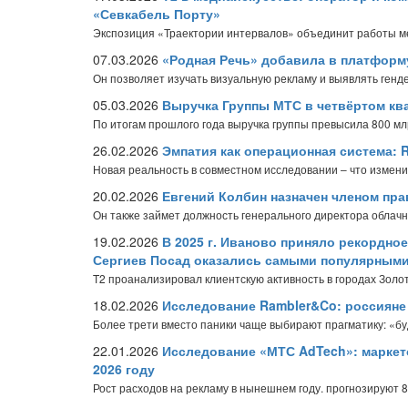
«Севкабель Порту»
Экспозиция «Траектории интервалов» объединит работы ме
07.03.2026
«Родная Речь» добавила в платформ
Он позволяет изучать визуальную рекламу и выявлять генд
05.03.2026
Выручка Группы МТС в четвёртом ква
По итогам прошлого года выручка группы превысила 800 мл
26.02.2026
Эмпатия как операционная система:
Новая реальность в совместном исследовании – что изменил
20.02.2026
Евгений Колбин назначен членом пр
Он также займет должность генерального директора облач
19.02.2026
В 2025 г. Иваново приняло рекордное
Сергиев Посад оказались самыми популярными
T2 проанализировал клиентскую активность в городах Золот
18.02.2026
Исследование Rambler&Co: россияне р
Более трети вместо паники чаще выбирают прагматику: «бу
22.01.2026
Исследование «МТС AdTech»: маркет
2026 году
Рост расходов на рекламу в нынешнем году. прогнозируют