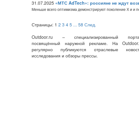
31.07.2025
«МТС AdTech»: россияне не ждут во
Меньше всего оптимизма демонстрируют поколение Х и и 
Страницы:
1
2
3
4
5
...
58
След.
Outdoor.ru – специализированный порта
посвящённый наружной рекламе. На Outdoor.
регулярно публикуются отраслевые новост
исследования и обзоры прессы.