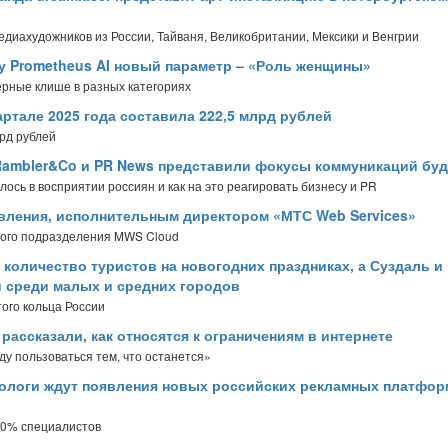
диахудожников из России, Тайваня, Великобритании, Мексики и Венгрии
у Prometheus AI новый параметр – «Роль женщины»
ерные клише в разных категориях
ртале 2025 года составила 222,5 млрд рублей
рд рублей
 Rambler&Co и PR News представили фокусы коммуникаций бу
ось в восприятии россиян и как на это реагировать бизнесу и PR
авления, исполнительным директором «МТС Web Services»
ного подразделения MWS Cloud
 количество туристов на новогодних праздниках, а Суздаль и
 среди малых и средних городов
ого кольца России
ассказали, как относятся к ограничениям в интернете
ду пользоваться тем, что останется»
ологи ждут появления новых российских рекламных платфор
 80% специалистов