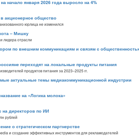
на начало января 2026 года выросло на 4%
 в акционерное общество
ганизованного юрлица не изменился
кота – Мишку
 и лидера отрасли
тором по внешним коммуникациям и связям с общественност
россияне переходят на локальные продукты питания
зводителей продуктов питания за 2023–2025 гг.
амые актуальные темы медиакоммуникационной индустрии
а название на «Логика молока»
с на директоров по ИИ
млн рублей
ение о стратегическом партнерстве
 media и создание эффективных инструментов для рекламодателей