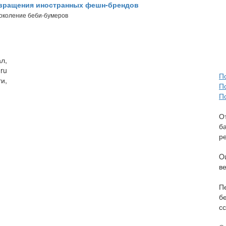
звращения иностранных фешн-брендов
поколение беби-бумеров
л,
ru
П
и,
П
П
О
б
р
O
в
П
б
сс