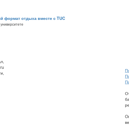
й формат отдыха вместе с TUC
 университете
л,
ru
П
и,
П
П
О
б
р
O
в