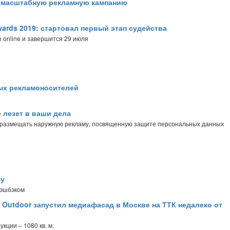
л масштабную рекламную кампанию
rds 2019: стартовал первый этап судейства
 online и завершится 29 июля
ных рекламоносителей
е лезет в ваши дела
размещать наружную рекламу, посвященную защите персональных данных
зу
кэшбэком
t Outdoor запустил медиафасад в Москве на ТТК недалеко от
кции – 1080 кв. м.