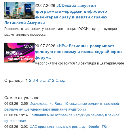
22.07.2026
JCDecaux запустил
программатик-продажи цифрового
инвентарая сразу в девяти странах
Латинской Америки
Решение, в частности, упростит интеграцию DOOH в существующие
маркетинговые процессы
20.07.2026
«НРФ Регионы» раскрывает
деловую программу и имена хедлайнеров
форума
Мероприятие состоится 18 сентября в Екатеринбурге
Страницы:
1
2
3
4
5
...
212
След.
Самое актуальное
06.08.26 13:55
Исследование Russ: 10-секундные ролики в наружной
рекламе лучше удерживают внимание аудитории
06.08.26 13:14
Компания Nike отправила наружную рекламу в речное
путешествие
06.08.26 13:03
ФАС признала наружную рекламу «Фонбет ТВ»