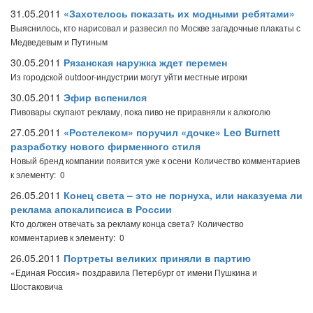
31.05.2011
«Захотелось показать их модными ребятами»
Выяснилось, кто нарисовал и развесил по Москве загадочные плакаты с
Медведевым и Путиным
30.05.2011
Рязанская наружка ждет перемен
Из городской outdoor-индустрии могут уйти местные игроки
30.05.2011
Эфир вспенился
Пивовары скупают рекламу, пока пиво не приравняли к алкоголю
27.05.2011
«Ростелеком» поручил «дочке» Leo Burnett
разработку нового фирменного стиля
Новый бренд компании появится уже к осени
Количество комментариев
к элементу: 0
26.05.2011
Конец света – это не порнуха, или наказуема ли
реклама апокалипсиса в России
Кто должен отвечать за рекламу конца света?
Количество
комментариев к элементу: 0
26.05.2011
Портреты великих приняли в партию
«Единая Россия» поздравила Петербург от имени Пушкина и
Шостаковича