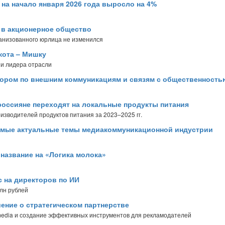
на начало января 2026 года выросло на 4%
 в акционерное общество
ганизованного юрлица не изменился
кота – Мишку
 и лидера отрасли
тором по внешним коммуникациям и связям с общественност
россияне переходят на локальные продукты питания
зводителей продуктов питания за 2023–2025 гг.
амые актуальные темы медиакоммуникационной индустрии
а название на «Логика молока»
с на директоров по ИИ
млн рублей
ение о стратегическом партнерстве
 media и создание эффективных инструментов для рекламодателей