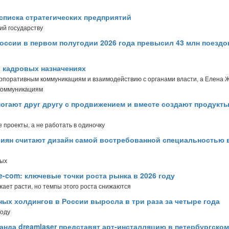
списка стратегических предприятий
ий государству
оссии в первом полугодии 2026 года превысил 43 млн поездо
х кадровых назначениях
орпоративным коммуникациям и взаимодействию с органами власти, а Елена 
коммуникациям
огают друг другу с продвижением и вместе создают продукты
 проекты, а не работать в одиночку
сиян считают дизайн самой востребованной специальностью 
ных
e-com: ключевые точки роста рынка в 2026 году
лжает расти, но темпы этого роста снижаются
ых холдингов в России выросла в три раза за четыре года
году
манда dreamlaser представят арт-инсталляцию в петербургском