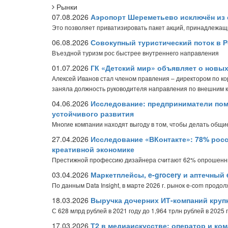
Рынки
07.08.2026
Аэропорт Шереметьево исключён из 
Это позволяет приватизировать пакет акций, принадлежащ
06.08.2026
Совокупный туристический поток в Р
Въездной туризм рос быстрее внутреннего направления
01.07.2026
ГК «Детский мир» объявляет о новы
Алексей Иванов стал членом правления – директором по к
заняла должность руководителя направления по внешним 
04.06.2026
Исследование: предприниматели пом
устойчивого развития
Многие компании находят выгоду в том, чтобы делать общие
27.04.2026
Исследование «ВКонтакте»: 78% рос
креативной экономике
Престижной профессию дизайнера считают 62% опрошен
03.04.2026
Маркетплейсы, e-grocery и аптечный 
По данным Data Insight, в марте 2026 г. рынок e-com продо
18.03.2026
Выручка дочерних ИТ-компаний крупн
С 628 млрд рублей в 2021 году до 1,964 трлн рублей в 2025 
17.03.2026
Т2 в медиаискусстве: оператор и ко