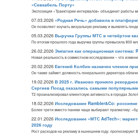
«Севкабель Порту»
Экспозиция «Траектории интервалов» объединит работы ме
07.03.2026
«Родная Речь» добавила в платформ
Он позволяет изучать визуальную рекламу и выявлять генд
05.03.2026
Выручка Группы МТС в четвёртом ква
По итогам прошлого года выручка группы превысила 800 мл
26.02.2026
Эмпатия как операционная система:
Новая реальность в совместном исследовании – что изменил
20.02.2026
Евгений Колбин назначен членом пр
Он также займет должность генерального директора облач
19.02.2026
В 2025 г. Иваново приняло рекордное
Сергиев Посад оказались самыми популярными
T2 проанализировал клиентскую активность в городах Золот
18.02.2026
Исследование Rambler&Co: россияне р
Более трети вместо паники чаще выбирают прагматику: «бу
22.01.2026
Исследование «МТС AdTech»: маркет
2026 году
Рост расходов на рекламу в нынешнем году. прогнозируют