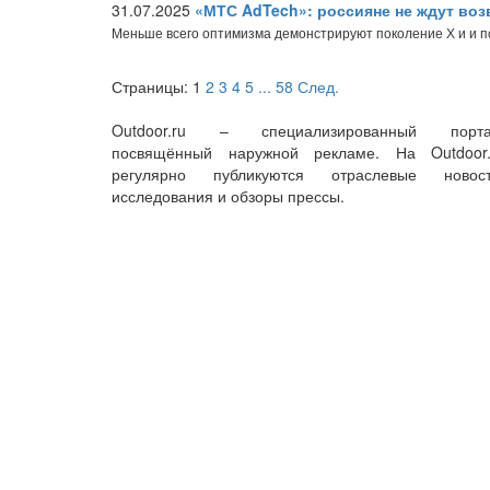
31.07.2025
«МТС AdTech»: россияне не ждут во
Меньше всего оптимизма демонстрируют поколение Х и и 
Страницы:
1
2
3
4
5
...
58
След.
Outdoor.ru – специализированный порта
посвящённый наружной рекламе. На Outdoor.
регулярно публикуются отраслевые новост
исследования и обзоры прессы.