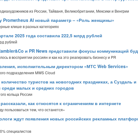
диахудожников из России, Тайваня, Великобритании, Мексики и Венгрии
у Prometheus AI новый параметр – «Роль женщины»
ерные клише в разных категориях
ртале 2025 года составила 222,5 млрд рублей
рд рублей
 Rambler&Co и PR News представили фокусы коммуникаций бу
ось в восприятии россиян и как на это реагировать бизнесу и PR
авления, исполнительным директором «МТС Web Services»
ного подразделения MWS Cloud
 количество туристов на новогодних праздниках, а Суздаль и
 среди малых и средних городов
ого кольца России
ассказали, как относятся к ограничениям в интернете
ду пользоваться тем, что останется»
ологи ждут появления новых российских рекламных платфор
 80% специалистов