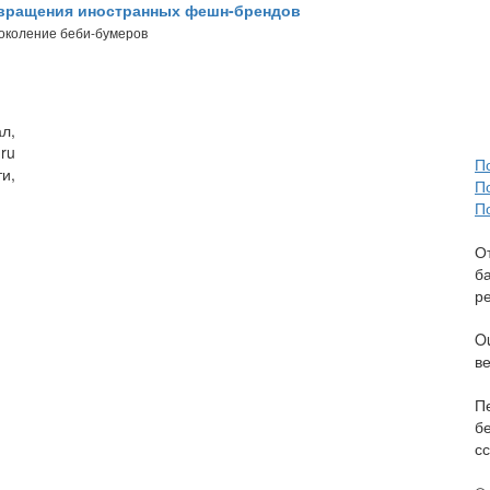
звращения иностранных фешн-брендов
поколение беби-бумеров
л,
ru
П
и,
П
П
О
б
р
O
в
П
б
сс