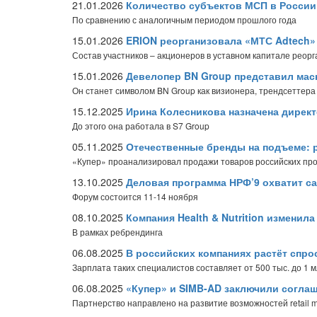
21.01.2026
Количество субъектов МСП в России 
По сравнению с аналогичным периодом прошлого года
15.01.2026
ERION реорганизовала «МТС Adtech»
Состав участников – акционеров в уставном капитале реор
15.01.2026
Девелопер BN Group представил мас
Он станет символом BN Group как визионера, трендсеттера
15.12.2025
Ирина Колесникова назначена дирек
До этого она работала в S7 Group
05.11.2025
Отечественные бренды на подъеме: 
«Купер» проанализировал продажи товаров российских прои
13.10.2025
Деловая программа НРФ’9 охватит с
Форум состоится 11-14 ноября
08.10.2025
Компания Health & Nutrition изменил
В рамках ребрендинга
06.08.2025
В российских компаниях растёт спро
Зарплата таких специалистов составляет от 500 тыс. до 1 
06.08.2025
«Купер» и SIMB-AD заключили соглаш
Партнерство направлено на развитие возможностей retail