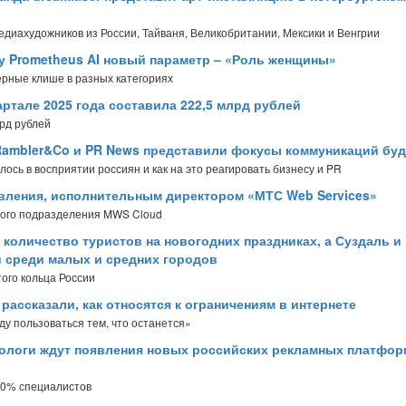
диахудожников из России, Тайваня, Великобритании, Мексики и Венгрии
у Prometheus AI новый параметр – «Роль женщины»
ерные клише в разных категориях
ртале 2025 года составила 222,5 млрд рублей
рд рублей
 Rambler&Co и PR News представили фокусы коммуникаций бу
ось в восприятии россиян и как на это реагировать бизнесу и PR
авления, исполнительным директором «МТС Web Services»
ного подразделения MWS Cloud
 количество туристов на новогодних праздниках, а Суздаль и
 среди малых и средних городов
ого кольца России
ассказали, как относятся к ограничениям в интернете
ду пользоваться тем, что останется»
ологи ждут появления новых российских рекламных платфор
 80% специалистов