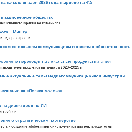
на начало января 2026 года выросло на 4%
 в акционерное общество
ганизованного юрлица не изменился
кота – Мишку
 и лидера отрасли
тором по внешним коммуникациям и связям с общественност
россияне переходят на локальные продукты питания
зводителей продуктов питания за 2023–2025 гг.
амые актуальные темы медиакоммуникационной индустрии
а название на «Логика молока»
с на директоров по ИИ
млн рублей
ение о стратегическом партнерстве
 media и создание эффективных инструментов для рекламодателей