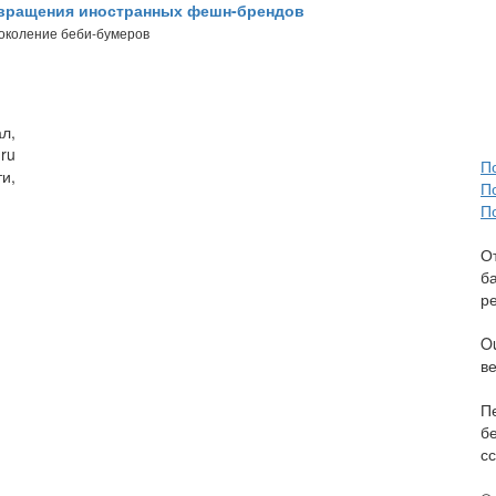
звращения иностранных фешн-брендов
поколение беби-бумеров
л,
ru
П
и,
П
П
О
б
р
O
в
П
б
сс