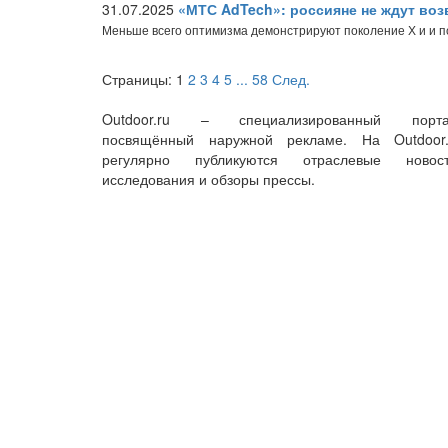
31.07.2025
«МТС AdTech»: россияне не ждут во
Меньше всего оптимизма демонстрируют поколение Х и и 
Страницы:
1
2
3
4
5
...
58
След.
Outdoor.ru – специализированный порта
посвящённый наружной рекламе. На Outdoor.
регулярно публикуются отраслевые новост
исследования и обзоры прессы.