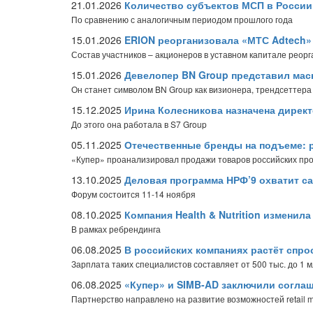
21.01.2026
Количество субъектов МСП в России 
По сравнению с аналогичным периодом прошлого года
15.01.2026
ERION реорганизовала «МТС Adtech»
Состав участников – акционеров в уставном капитале реор
15.01.2026
Девелопер BN Group представил мас
Он станет символом BN Group как визионера, трендсеттера
15.12.2025
Ирина Колесникова назначена дирек
До этого она работала в S7 Group
05.11.2025
Отечественные бренды на подъеме: 
«Купер» проанализировал продажи товаров российских прои
13.10.2025
Деловая программа НРФ’9 охватит с
Форум состоится 11-14 ноября
08.10.2025
Компания Health & Nutrition изменил
В рамках ребрендинга
06.08.2025
В российских компаниях растёт спро
Зарплата таких специалистов составляет от 500 тыс. до 1 
06.08.2025
«Купер» и SIMB-AD заключили соглаш
Партнерство направлено на развитие возможностей retail