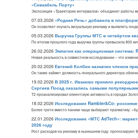
«Севкабель Порту»
Экспозиция «Траектории интервалов» объединит работы ме
07.03.2026
«Родная Речь» добавила в платформ
Он позволяет изучать визуальную рекламу и выявлять генд
05.03.2026
Выручка Группы МТС в четвёртом ква
По итогам прошлого года выручка группы превысила 800 мл
26.02.2026
Эмпатия как операционная система:
Новая реальность в совместном исследовании – что изменил
20.02.2026
Евгений Колбин назначен членом пр
Он также займет должность генерального директора облач
19.02.2026
В 2025 г. Иваново приняло рекордное
Сергиев Посад оказались самыми популярными
T2 проанализировал клиентскую активность в городах Золот
18.02.2026
Исследование Rambler&Co: россияне р
Более трети вместо паники чаще выбирают прагматику: «бу
22.01.2026
Исследование «МТС AdTech»: маркет
2026 году
Рост расходов на рекламу в нынешнем году. прогнозируют