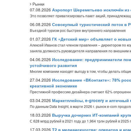
Рынки
07.08.2026
Аэропорт Шереметьево исключён из 
Это позволяет приватизировать пакет акций, принадлежащ
06.08.2026
Совокупный туристический поток в Р
Въездной туризм рос быстрее внутреннего направления
01.07.2026
ГК «Детский мир» объявляет о новы
Алексей Иванов стал членом правления – директором по к
заняла должность руководителя направления по внешним 
04.06.2026
Исследование: предприниматели пом
устойчивого развития
Многие компании находят выгоду в том, чтобы делать общие
27.04.2026
Исследование «ВКонтакте»: 78% рос
креативной экономике
Престижной профессию дизайнера считают 62% опрошен
03.04.2026
Маркетплейсы, e-grocery и аптечный 
По данным Data Insight, в марте 2026 г. рынок e-com продо
18.03.2026
Выручка дочерних ИТ-компаний крупн
С 628 млрд рублей в 2021 году до 1,964 трлн рублей в 2025 
17.03.2026
Т2 в медиаискусстве: оператор и ко