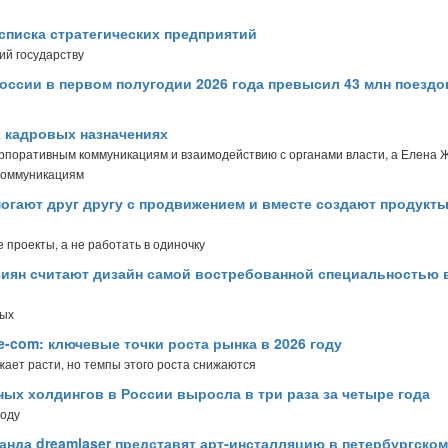
списка стратегических предприятий
ий государству
оссии в первом полугодии 2026 года превысил 43 млн поездо
х кадровых назначениях
орпоративным коммуникациям и взаимодействию с органами власти, а Елена 
коммуникациям
огают друг другу с продвижением и вместе создают продукты
 проекты, а не работать в одиночку
сиян считают дизайн самой востребованной специальностью 
ных
e-com: ключевые точки роста рынка в 2026 году
лжает расти, но темпы этого роста снижаются
ых холдингов в России выросла в три раза за четыре года
году
манда dreamlaser представят арт-инсталляцию в петербургском