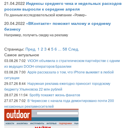
21.04.2022
Индексы среднего чека и недельных расходов
россиян выросли к середине апреля
По данным исследовательской компании «Ромир»
20.04.2022
«ВКонтакте» поможет малому и среднему
бизнесу
Например, получить скидку на рекламу
Страницы:
Пред.
1
2
3
4
5
6
...
58
След.
Самое актуальное
03.08.26 7:02
VIOOH объявила о стратегическом партнёрстве с одним
из ведущих DOOH-операторов Бразилии
03.08.26 7:00
Apple рассказала о том, что iPhone выживет в любой
ситуации
29.07.26 8:44
Наружная реклама ежегодно приносит городскому
бюджету Ульяновска 22 млн рублей
28.07.26 11:04
Spotify покажет жизнь фанатов
27.07.26 7:02
В Черкесске с начала года демонтировано почти 200
незаконных рекламносителей