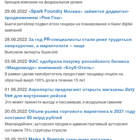
брендов компании на федеральном уровне
29.06.2022
«Spark Foundry Москва» займется диджитал-
продвижением «Рив Гош»
Бьюти-ритейлер подвел итоги тендера на планирование и баинг digital-
кампаний
28.06.2022
За год PR-специалисты стали реже трудиться
сверхурочно, а маркетологи – чаще
Выяснили эксперты SuperJob
03.06.2022
ФАС одобрила покупку российского бизнеса
«Макдоналдс» компанией «Клуб-Отель»
В рамках сделки приобретатель предоставит продавцу опцион на
обратный выкуп 100% доли в течение 15 лет
01.06.2022
Аэропорты предлагают открыть магазины duty
free для внутренних рейсов
Это может принести выгоду и пассажирам, и воздушным гаваням
30.05.2022
Объем рынка торгового маркетинга в 2021 году
составил 80 млрд рублей
Мерчандайзинг, аутсорсинг продаж и административный аутсорсинг
составили 75% структуры отрасли
25.05.2022
Marks & Spencer закрывает магазины