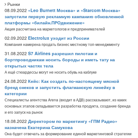
Рынки
08.09.2022
«Leo Burnett Москва» и «Starcom Москва»
запустили первую рекламную кампанию обновленной
платформы «билайн.ПРОдвижение»
Акция рассчитана на маркетологов и предпринимателей
02.09.2022
Electrolux уходит из России
Компания намерена продать бизнес местному топ-менеджменту
31.08.2022
S7 Airlines разрешил пилотам и
бортпроводникам носить бороды и иметь тату на
открытых частях тела
А ещё стюардессы могут не носить обувь на каблуке
24.08.2022
Кейс: Как создать по-настоящему мясной
бренд снеков и запустить флагманскую линейку в
категории
Специалисты агентства Arena (входит в АДВ) рассказывают, из каких
основных этапов складывается разработка продукта, создание бренда
и его запуск на рынок
18.08.2022
Директором по маркетингу «ГПМ Радио»
назначена Екатерина Самукова
Она будет отвечать за формирование единой маркетинговой стратегии