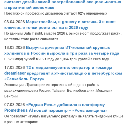
считают дизайн самой востребованной специальностью
в креативной экономике
Престижной профессию дизайнера считают 62% опрошенных
03.04.2026
Маркетплейсы, e-grocery и аптечный e-com:
ключевые точки роста рынка в 2026 году
По данным Data Insight, в марте 2026 г. рынок e-com продолжает расти,
но темпы этого роста снижаются
18.03.2026
Выручка дочерних ИТ-компаний крупных
холдингов в России выросла в три раза за четыре года
С 628 млрд рублей в 2021 году до 1,964 трлн рублей в 2025 году
17.03.2026
Т2 в медиаискусстве: оператор и команда
dreamlaser представят арт-инсталляцию в петербургском
«Севкабель Порту»
Экспозиция «Траектории интервалов» объединит работы
медиахудожников из России, Тайваня, Великобритании, Мексики и
Венгрии
07.03.2026
«Родная Речь» добавила в платформу
Prometheus AI новый параметр – «Роль женщины»
Он позволяет изучать визуальную рекламу и выявлять гендерные клише
в разных категориях