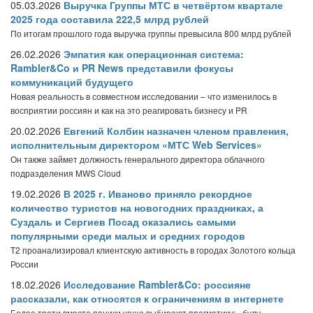
05.03.2026
Выручка Группы МТС в четвёртом квартале
2025 года составила 222,5 млрд рублей
По итогам прошлого года выручка группы превысила 800 млрд рублей
26.02.2026
Эмпатия как операционная система:
Rambler&Co и PR News представили фокусы
коммуникаций будущего
Новая реальность в совместном исследовании – что изменилось в
восприятии россиян и как на это реагировать бизнесу и PR
20.02.2026
Евгений Колбин назначен членом правления,
исполнительным директором «МТС Web Services»
Он также займет должность генерального директора облачного
подразделения MWS Cloud
19.02.2026
В 2025 г. Иваново приняло рекордное
количество туристов на новогодних праздниках, а
Суздаль и Сергиев Посад оказались самыми
популярными среди малых и средних городов
T2 проанализировал клиентскую активность в городах Золотого кольца
России
18.02.2026
Исследование Rambler&Co: россияне
рассказали, как относятся к ограничениям в интернете
Более трети вместо паники чаще выбирают прагматику: «буду