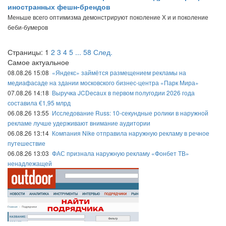
иностранных фешн-брендов
Меньше всего оптимизма демонстрируют поколение Х и и поколение
беби-бумеров
Страницы:
1
2
3
4
5
...
58
След.
Самое актуальное
08.08.26 15:08
«Яндекс» займётся размещением рекламы на
медиафасаде на здании московского бизнес-центра «Парк Мира»
07.08.26 14:18
Выручка JCDecaux в первом полугодии 2026 года
составила €1,95 млрд
06.08.26 13:55
Исследование Russ: 10-секундные ролики в наружной
рекламе лучше удерживают внимание аудитории
06.08.26 13:14
Компания Nike отправила наружную рекламу в речное
путешествие
06.08.26 13:03
ФАС признала наружную рекламу «Фонбет ТВ»
ненадлежащей