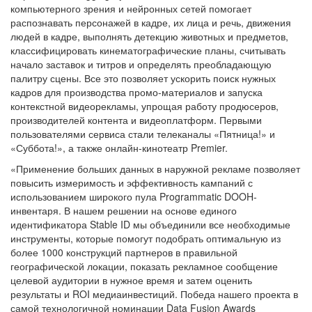
компьютерного зрения и нейронных сетей помогает
распознавать персонажей в кадре, их лица и речь, движения
людей в кадре, выполнять детекцию животных и предметов,
классифицировать кинематографические планы, считывать
начало заставок и титров и определять преобладающую
палитру сцены. Все это позволяет ускорить поиск нужных
кадров для производства промо-материалов и запуска
контекстной видеорекламы, упрощая работу продюсеров,
производителей контента и видеоплатформ. Первыми
пользователями сервиса стали телеканалы «Пятница!» и
«Суббота!», а также онлайн-кинотеатр Premier.
«Применение больших данных в наружной рекламе позволяет
повысить измеримость и эффективность кампаний с
использованием широкого пула Programmatic DOOH-
инвентаря. В нашем решении на основе единого
идентификатора Stable ID мы объединили все необходимые
инструменты, которые помогут подобрать оптимальную из
более 1000 конструкций партнеров в правильной
географической локации, показать рекламное сообщение
целевой аудитории в нужное время и затем оценить
результаты и ROI медиаинвестиций. Победа нашего проекта в
самой технологичной номинации Data Fusion Awards