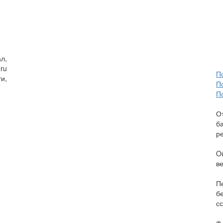
л,
ru
П
и,
П
П
О
б
р
O
в
П
б
сс