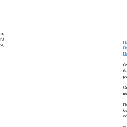
л,
ru
П
и,
П
П
О
б
р
O
в
П
б
сс