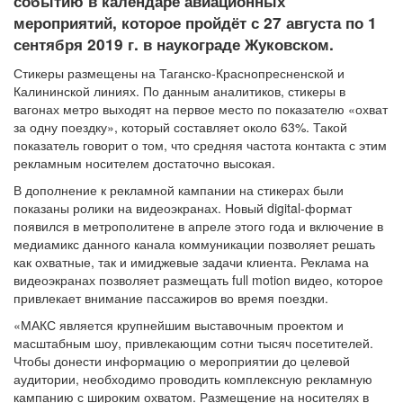
событию в календаре авиационных
мероприятий, которое пройдёт с 27 августа по 1
сентября 2019 г. в наукограде Жуковском.
Стикеры размещены на Таганско-Краснопресненской и
Калининской линиях. По данным аналитиков, стикеры в
вагонах метро выходят на первое место по показателю «охват
за одну поездку», который составляет около 63%. Такой
показатель говорит о том, что средняя частота контакта с этим
рекламным носителем достаточно высокая.
В дополнение к рекламной кампании на стикерах были
показаны ролики на видеоэкранах. Новый digital-формат
появился в метрополитене в апреле этого года и включение в
медиамикс данного канала коммуникации позволяет решать
как охватные, так и имиджевые задачи клиента. Реклама на
видеоэкранах позволяет размещать full motion видео, которое
привлекает внимание пассажиров во время поездки.
«МАКС является крупнейшим выставочным проектом и
масштабным шоу, привлекающим сотни тысяч посетителей.
Чтобы донести информацию о мероприятии до целевой
аудитории, необходимо проводить комплексную рекламную
кампанию с широким охватом. Размещение на носителях в