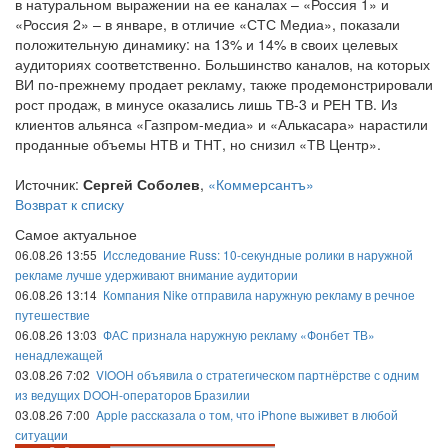
в натуральном выражении на ее каналах – «Россия 1» и
«Россия 2» – в январе, в отличие «СТС Медиа», показали
положительную динамику: на 13% и 14% в своих целевых
аудиториях соответственно. Большинство каналов, на которых
ВИ по-прежнему продает рекламу, также продемонстрировали
рост продаж, в минусе оказались лишь ТВ-3 и РЕН ТВ. Из
клиентов альянса «Газпром-медиа» и «Алькасара» нарастили
проданные объемы НТВ и ТНТ, но снизил «ТВ Центр».
Источник:
Сергей Соболев
,
«Коммерсантъ»
Возврат к списку
Самое актуальное
06.08.26 13:55
Исследование Russ: 10-секундные ролики в наружной
рекламе лучше удерживают внимание аудитории
06.08.26 13:14
Компания Nike отправила наружную рекламу в речное
путешествие
06.08.26 13:03
ФАС признала наружную рекламу «Фонбет ТВ»
ненадлежащей
03.08.26 7:02
VIOOH объявила о стратегическом партнёрстве с одним
из ведущих DOOH-операторов Бразилии
03.08.26 7:00
Apple рассказала о том, что iPhone выживет в любой
ситуации