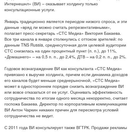
Интернешнл» (ВИ) – оказывает холдингу только
консультационные услуги.
Январь традиционно является периодом низкого спроса, и эти
данные «вряд ли можно считать репрезентативными»,
полагает пресс-секретарь «СТС Медиа» Виктория Бакаева.
Все три канала в январе столкнулись с оттоком зрителей: по
данным TNS Russia, среднесуточная доля целевой аудитории
СТС снизилась на один процентный пункт (п. п.), до 11%,
«Домашнего» – на 0,5 п. п., до 2,4%, ДТВ – на 0,2 п. п., до 2%.
Годовое вознаграждение ВИ как консультанта «СТС Медиа»
привязано к выручке холдинга, причем если динамика доходов
его каналов будет меньше среднерыночной, «СТС Медиа»
может в одностороннем порядке снизить вознаграждение ВИ
или вовсе отказаться от ее услуг. Оценивать эффективность
сотрудничества по итогам одного месяца некорректно, считает
госпожа Бакаева. Директор по корпоративным коммуникациям
ВИ Антон Чаркин никаких причин для пересмотра условий
сотрудничества не видит.
С 2011 года ВИ консультирует также ВГТРК. Продажи рекламы