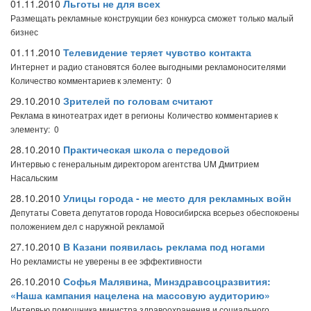
01.11.2010
Льготы не для всех
Размещать рекламные конструкции без конкурса сможет только малый
бизнес
01.11.2010
Телевидение теряет чувство контакта
Интернет и радио становятся более выгодными рекламоносителями
Количество комментариев к элементу: 0
29.10.2010
Зрителей по головам считают
Реклама в кинотеатрах идет в регионы
Количество комментариев к
элементу: 0
28.10.2010
Практическая школа с передовой
Интервью с генеральным директором агентства UM Дмитрием
Насальским
28.10.2010
Улицы города - не место для рекламных войн
Депутаты Совета депутатов города Новосибирска всерьез обеспокоены
положением дел с наружной рекламой
27.10.2010
В Казани появилась реклама под ногами
Но рекламисты не уверены в ее эффективности
26.10.2010
Софья Малявина, Минздравсоцразвития:
«Наша кампания нацелена на массовую аудиторию»
Интервью помощника министра здравоохранения и социального