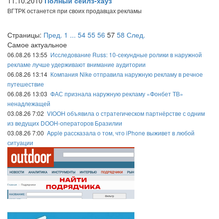
11.10.2010
Полный сейлз-хауз
ВГТРК останется при своих продавцах рекламы
Страницы:
Пред.
1
...
54
55
56
57
58
След.
Самое актуальное
06.08.26 13:55
Исследование Russ: 10-секундные ролики в наружной
рекламе лучше удерживают внимание аудитории
06.08.26 13:14
Компания Nike отправила наружную рекламу в речное
путешествие
06.08.26 13:03
ФАС признала наружную рекламу «Фонбет ТВ»
ненадлежащей
03.08.26 7:02
VIOOH объявила о стратегическом партнёрстве с одним
из ведущих DOOH-операторов Бразилии
03.08.26 7:00
Apple рассказала о том, что iPhone выживет в любой
ситуации