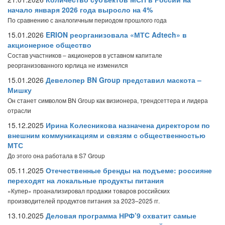
начало января 2026 года выросло на 4%
По сравнению с аналогичным периодом прошлого года
15.01.2026
ERION реорганизовала «МТС Adtech» в
акционерное общество
Состав участников – акционеров в уставном капитале
реорганизованного юрлица не изменился
15.01.2026
Девелопер BN Group представил маскота –
Мишку
Он станет символом BN Group как визионера, трендсеттера и лидера
отрасли
15.12.2025
Ирина Колесникова назначена директором по
внешним коммуникациям и связям с общественностью
МТС
До этого она работала в S7 Group
05.11.2025
Отечественные бренды на подъеме: россияне
переходят на локальные продукты питания
«Купер» проанализировал продажи товаров российских
производителей продуктов питания за 2023–2025 гг.
13.10.2025
Деловая программа НРФ’9 охватит самые