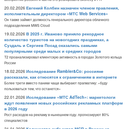
20.02.2026
Евгений Колбин назначен членом правления,
исполнительным директором «МТС Web Services»
Он также займет должность генерального директора облачного
подразделения MWS Cloud
19.02.2026
В 2025 г. Иваново приняло рекордное
количество туристов на новогодних праздниках, а
Суздаль и Сергиев Посад оказались самыми
популярными среди малых и средних городов
T2 проанализировал клиентскую активность в городах Золотого кольца
России
18.02.2026
Исследование Rambler&Co: россияне
рассказали, как относятся к ограничениям в интернете
Более трети вместо паники чаще выбирают прагматику: «буду
пользоваться тем, что останется»
22.01.2026
Исследование «МТС AdTech»: маркетологи
ждут появления новых российских рекламных платформ
в 2026 году
Рост расходов на рекламу в нынешнем году. прогнозируют 80%
специалистов
21.01.2026
Количество субъектов МСП в России на