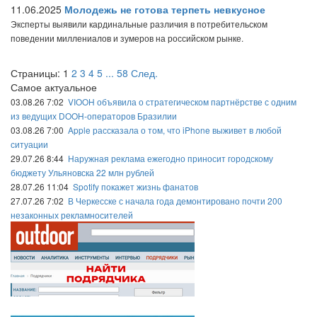
11.06.2025
Молодежь не готова терпеть невкусное
Эксперты выявили кардинальные различия в потребительском
поведении миллениалов и зумеров на российском рынке.
Страницы:
1
2
3
4
5
...
58
След.
Самое актуальное
03.08.26 7:02
VIOOH объявила о стратегическом партнёрстве с одним
из ведущих DOOH-операторов Бразилии
03.08.26 7:00
Apple рассказала о том, что iPhone выживет в любой
ситуации
29.07.26 8:44
Наружная реклама ежегодно приносит городскому
бюджету Ульяновска 22 млн рублей
28.07.26 11:04
Spotify покажет жизнь фанатов
27.07.26 7:02
В Черкесске с начала года демонтировано почти 200
незаконных рекламносителей