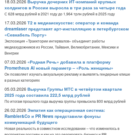
18.03.2026
Выручка дочерних ИТ-компаний крупных
холдингов в России выросла в три раза за четыре года
С 628 млрд рублей в 2021 году до 1,964 трлн рублей в 2025 году
17.03.2026
Т2 в медиаискусстве: оператор и команда
dreamlaser представят арт-инсталляцию в петербургском
«Севкабель Порту»
Экспозиция «Траектории интервалов» объединит работы
медиахудожников из России, Тайваня, Великобритании, Мексики и
Венгрии
07.03.2026
«Родная Речь» добавила в платформу
Prometheus AI новый параметр – «Роль женщины»
Он позволяет изучать визуальную рекламу и выявлять гендерные клише
в разных категориях
05.03.2026
Выручка Группы МТС в четвёртом квартале
2025 года составила 222,5 млрд рублей
По итогам прошлого года выручка группы превысила 800 млрд рублей
26.02.2026
Эмпатия как операционная система:
Rambler&Co и PR News представили фокусы
коммуникаций будущего
Новая реальность в совместном исследовании – что изменилось в
восприятии россиян и как на это реагировать бизнесу и PR