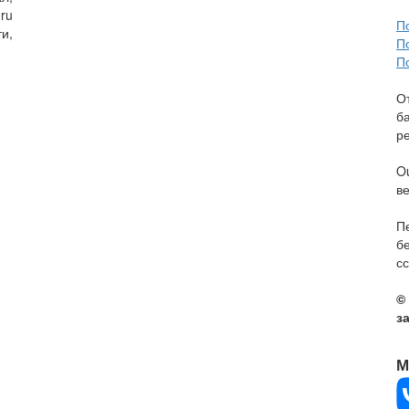
ru
П
и,
П
П
О
б
р
O
в
П
б
сс
©
з
М