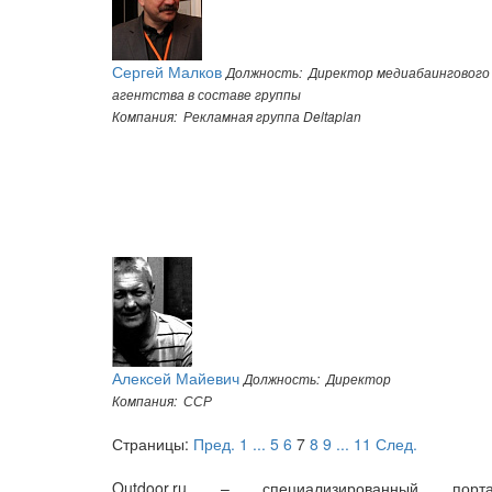
Сергей Малков
Должность: Директор медиабаингового
агентства в составе группы
Компания: Рекламная группа Deltaplan
Алексей Майевич
Должность: Директор
Компания: ССР
Страницы:
Пред.
1
...
5
6
7
8
9
...
11
След.
Outdoor.ru – специализированный порта