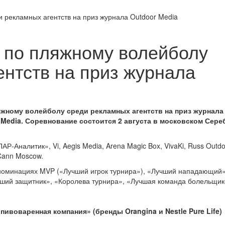
 рекламных агентств на приз журнала Outdoor Media
 по пляжному волейболу
ентств на приз журнала
яжному волейболу среди рекламных агентств на приз журнала
 Media. Соревнование состоится 2 августа в московском Сер
Р-Аналитик», Vi, Aegis Media, Arena Magic Box, VivaKi, Russ Outdo
Cann Moscow.
 номинациях MVP («Лучший игрок турнира»), «Лучший нападающий»
ший защитник», «Королева турнира», «Лучшая команда болельщик
пивоваренная компания» (бренды Orangina и Nestle Pure Life)