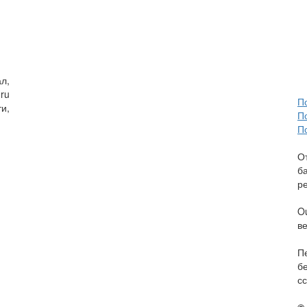
л,
ru
П
и,
П
П
О
б
р
O
в
П
б
сс