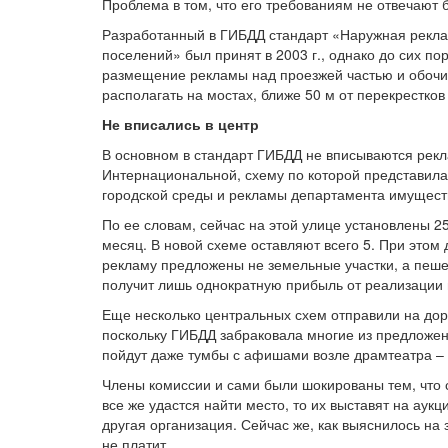
Проблема в том, что его требованиям не отвечают 
Разработанный в ГИБДД стандарт «Наружная реклам
поселений» был принят в 2003 г., однако до сих п
размещение рекламы над проезжей частью и обочин
располагать на мостах, ближе 50 м от перекрестков
Не вписались в центр
В основном в стандарт ГИБДД не вписываются рекл
Интернациональной, схему по которой представила
городской среды и рекламы департамента имущест
По ее словам, сейчас на этой улице установлены 25
месяц. В новой схеме оставляют всего 5. При этом 
рекламу предложены не земельные участки, а пеш
получит лишь однократную прибыль от реализации 
Еще несколько центральных схем отправили на дора
поскольку ГИБДД забраковала многие из предложен
пойдут даже тумбы с афишами возле драмтеатра –
Члены комиссии и сами были шокированы тем, что 
все же удастся найти место, то их выставят на аук
другая организация. Сейчас же, как выяснилось на 
не платит.