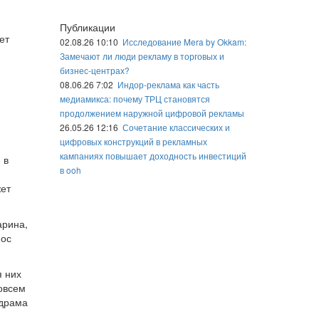
Публикации
ет
02.08.26 10:10
Исследование Mera by Okkam:
Замечают ли люди рекламу в торговых и
бизнес-центрах?
08.06.26 7:02
Индор-реклама как часть
медиамикса: почему ТРЦ становятся
продолжением наружной цифровой рекламы
26.05.26 12:16
Сочетание классических и
цифровых конструкций в рекламных
кампаниях повышает доходность инвестиций
 в
в ooh
жет
арина,
нос
я них
совсем
 драма