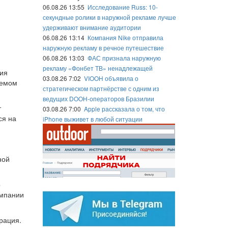
06.08.26 13:55
Исследование Russ: 10-
секундные ролики в наружной рекламе лучше
удерживают внимание аудитории
06.08.26 13:14
Компания Nike отправила
наружную рекламу в речное путешествие
06.08.26 13:03
ФАС признала наружную
рекламу «Фонбет ТВ» ненадлежащей
ия
03.08.26 7:02
VIOOH объявила о
ъемом
стратегическом партнёрстве с одним из
ведущих DOOH-операторов Бразилии
т
03.08.26 7:00
Apple рассказала о том, что
ся на
iPhone выживет в любой ситуации
ной
о
омпании
рация.