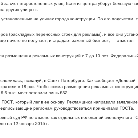
й за счет второстепенных улиц. Если из центра уберут большую ча
на других улицах».
установленные на улицах города конструкции. По его подсчетам, т
ров (раскладных переносных стоек для рекламы), и все они устан
ще ничего не получает, и страдает законный бизнес», — отметил
для размещения рекламных конструкций с 7 до 10 лет. Федеральный
сложилась, пожалуй, в Санкт-Петербурге. Как сообщает «Деловой
ократили в 18 раз. Чтобы схема размещения рекламных конструкци
9,6 тыс. мест оставили лишь 532.
 ГОСТ, который лег в ее основу. Рекламщики направили заявление
предписывающие регионам руководствоваться принципами ГОСТа.
ховный суд РФ по отмене как отдельных положений злополучного Г
но на 12 января 2015 г.