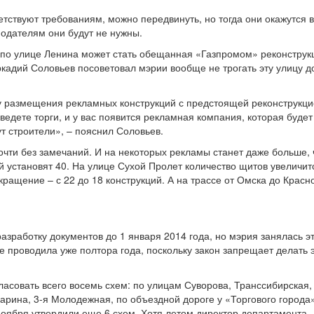
тствуют требованиям, можно передвинуть, но тогда они окажутся в
модателям они будут не нужны.
 по улице Ленина может стать обещанная «Газпромом» реконструк
адий Соловьев посоветовал мэрии вообще не трогать эту улицу д
у размещения рекламных конструкций с предстоящей реконструкц
ведете торги, и у вас появится рекламная компания, которая будет
ут строители», – пояснил Соловьев.
очти без замечаний. И на некоторых рекламы станет даже больше,
й установят 40. На улице Сухой Пролет количество щитов увеличит
кращение – с 22 до 18 конструкций. А на трассе от Омска до Красн
зработку документов до 1 января 2014 года, но мэрия занялась э
е проводила уже полтора года, поскольку закон запрещает делать э
ласовать всего восемь схем: по улицам Суворова, Транссибирская,
арина, 3-я Молодежная, по объездной дороге у «Торгового города
 ноября утвердили еще 6 схем. Хотя летом директор департамента