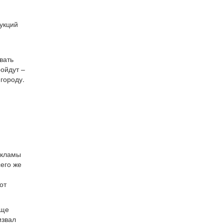
укций
вать
ройдут –
 городу.
екламы
его же
-
от
еще
извал