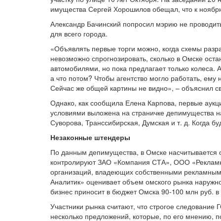
имущества Сергей Хорошилов обещал, что к ноябрю
Александр Бачинский попросил мэрию не проводить
для всего города.
«Объявлять первые торги можно, когда схемы разраб
невозможно спрогнозировать, сколько в Омске оста
автомобилями, но пока предлагает только колеса. А
а что потом? Чтобы агентство могло работать, ему 
Сейчас же общей картины не видно», – объяснил с
Однако, как сообщила Елена Карпова, первые аукц
условиями выложена на страничке депимущества на
Суворова, Транссибирская, Думская и т. д. Когда б
Незаконные штендеры
По данным депимущества, в Омске насчитывается о
контролируют ЗАО «Компания СТА», ООО «Рекламн
организаций, владеющих собственными рекламными
Аналитик» оценивает объем омского рынка наружной
бизнес приносит в бюджет Омска 90-100 млн руб. в 
Участники рынка считают, что строгое следование
несколько предложений, которые, по его мнению, п