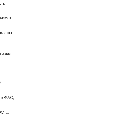
сть
аких в
овлены
 закон
й
 в ФАС,
ОСТа,