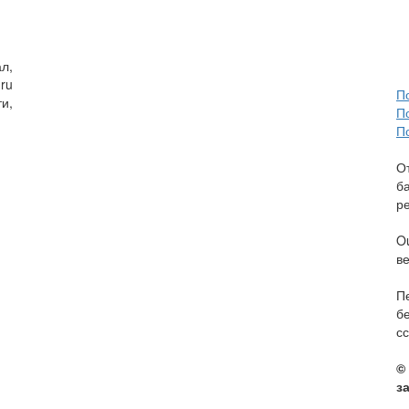
л,
ru
П
и,
П
П
О
б
р
O
в
П
б
сс
©
з