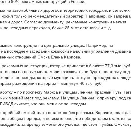
более 90% рекламных конструкций в России.
а на автомобильных дорогах и территориях городских и сельских
ор носил только рекомендательный характер. Например, он запреща
ами дорог. Согласно документу, рекламные конструкции нельзя
 и пешеходных переходов, ближе 25 м от остановок и т. д.
амные конструкции на центральных улицах. Например, на
 на последнем заседании комиссии начальник управления дизайна
венных отношений Омска Елена Карпова.
 рекламных конструкций, которые приносят в бюджет 77,3 тыс. руб.
договоры на новые места мэрия заключать не будет, поскольку под
еходные переходы, которые муниципалитету не принадлежат. Бюд
права размещения на торгах – минимум 40 тыс. руб.
ботку – по проспекту Маркса и улицам Ленина, Красный Путь, Гаг
ных мэрией мест под рекламу. На улице Ленина, к примеру, под с
 ГИБДД считает, что они мешают пешеходам.
старейший омский театр останется без рекламы. Впрочем, если дл
цион в общем порядке, и не исключено, что победителем окажется 
заседании, за аренду земельного участка, где стоят тумбы, Омская