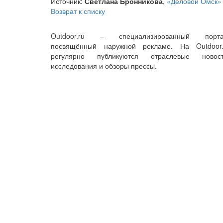
Источник:
Светлана Бронникова
,
«Деловой Омск»
Возврат к списку
Outdoor.ru – специализированный порта
посвящённый наружной рекламе. На Outdoor.
регулярно публикуются отраслевые новост
исследования и обзоры прессы.