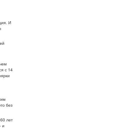
ция. И
о
ией
 чем
ся с 14
оярки
тим
то без
 60 лет
» и