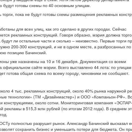
 будут готовы схемы по 40 основным улицам.
 торги, пока не будут готовы схемы размещения рекламных констр
отаны для всех улиц, как это сделано в других городах. Сейчас
нется рекламных конструкций. Говоря образно, мэрия должна торго
 будут ли остальные части и сколько – неизвестно. Первые торги п
нужно 200-300 конструкций, и не в одном месте, а разбросанных по
вою позицию Бачинский.
ионы уже назначены на 10 и 16 декабря. Документация со всеми
 официальном сайте мэрии. Всего выставлено 44 лота: по улицам
удет готова общая схема по всему городу, чиновники не сообщают.
коло 4 тыс. рекламных конструкций, около 40% рынка наружной р
ые технологии» (ТМ «Дизайнмастер») и ООО «Компаньон-РФ». Вс
 конструкциями, около сотни. Мониторинговая компания «ЭСПАР
 рекламы в 515,3 млн рублей (по итогам 2012 года). В среднем эт
год.
 ГОСТу полностью разрушит рынок. Александр Бачинский высказал 
озволят сохранить бизнес и уменьшить потери для бюджета. Он пр