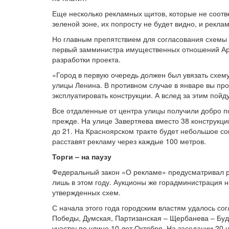
Еще несколько рекламных щитов, которые не соотве
зеленой зоне, их попросту не будет видно, и рекла
Но главным препятствием для согласования схемы
первый замминистра имущественных отношений Арк
разработки проекта.
«Город в первую очередь должен был увязать схем
улицы Ленина. В противном случае в январе вы про
эксплуатировать конструкции. А вслед за этим пойд
Все отдаленные от центра улицы получили добро п
прежде. На улице Завертяева вместо 38 конструкци
до 21. На Красноярском тракте будет небольшое со
расставят рекламу через каждые 100 метров.
Торги – на паузу
Федеральный закон «О рекламе» предусматривал ра
лишь в этом году. Аукционы же горадминистрация н
утвержденных схем.
С начала этого года городским властям удалось сог
Победы, Думская, Партизанская – Щербанева – Буд
участку по улице 10 лет Октября. На заседании 20