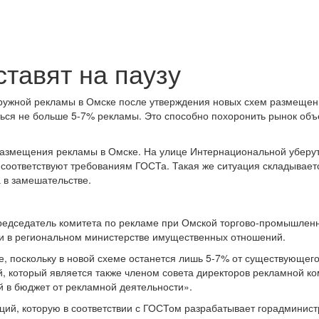
тавят на паузу
ружной рекламы в Омске после утверждения новых схем размещен
аться не больше 5-7% рекламы. Это способно похоронить рынок об
размещения рекламы в Омске. На улице Интернациональной уберу
е соответствуют требованиям ГОСТа. Такая же ситуация складывает
 в замешательстве.
редседатель комитета по рекламе при Омской торгово-промышлен
ии в региональном министерстве имущественных отношений.
, поскольку в новой схеме останется лишь 5-7% от существующег
й, который является также членом совета директоров рекламной к
й в бюджет от рекламной деятельности».
ций, которую в соответствии с ГОСТом разрабатывает горадминист