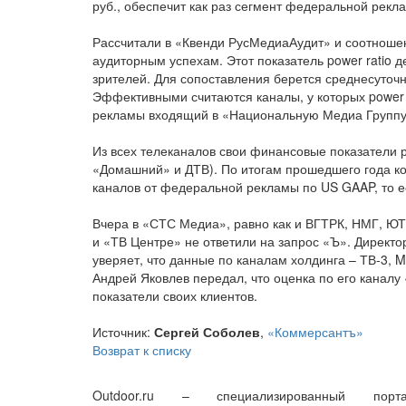
руб., обеспечит как раз сегмент федеральной рекл
Рассчитали в «Квенди РусМедиаАудит» и соотношен
аудиторным успехам. Этот показатель power ratio 
зрителей. Для сопоставления берется среднесуточн
Эффективными считаются каналы, у которых power 
рекламы входящий в «Национальную Медиа Группу
Из всех телеканалов свои финансовые показатели
«Домашний» и ДТВ). По итогам прошедшего года ко
каналов от федеральной рекламы по US GAAP, то ес
Вчера в «СТС Медиа», равно как и ВГТРК, НМГ, ЮТ
и «ТВ Центре» не ответили на запрос «Ъ». Дирек
уверяет, что данные по каналам холдинга – ТВ-3,
Андрей Яковлев передал, что оценка по его каналу
показатели своих клиентов.
Источник:
Сергей Соболев
,
«Коммерсантъ»
Возврат к списку
Outdoor.ru – специализированный порта