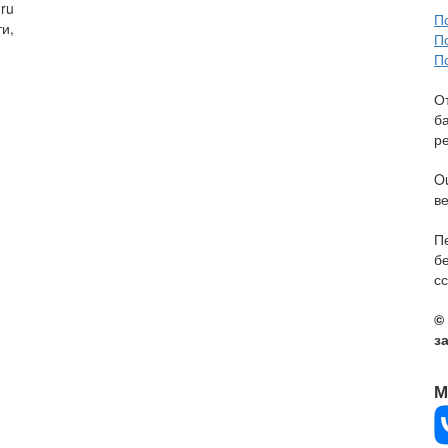
ru
П
и,
П
П
О
б
р
O
в
П
б
сс
©
з
М