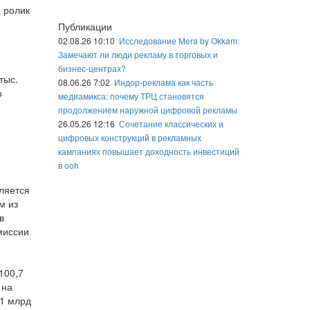
 ролик
Публикации
02.08.26 10:10
Исследование Mera by Okkam:
Замечают ли люди рекламу в торговых и
бизнес-центрах?
тыс.
08.06.26 7:02
Индор-реклама как часть
о
медиамикса: почему ТРЦ становятся
продолжением наружной цифровой рекламы
26.05.26 12:16
Сочетание классических и
цифровых конструкций в рекламных
кампаниях повышает доходность инвестиций
в ooh
ляется
м из
в
миссии
100,7
 на
,1 млрд