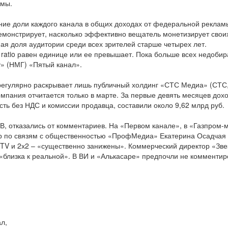
амы.
ие доли каждого канала в общих доходах от федеральной рекламы
демонстрирует, насколько эффективно вещатель монетизирует свои
ая доля аудитории среди всех зрителей старше четырех лет.
ratio равен единице или ее превышает. Пока больше всех недобир
» (НМГ) «Пятый канал».
 регулярно раскрывает лишь публичный холдинг «СТС Медиа» (СТС
мпания отчитается только в марте. За первые девять месяцев дох
ть без НДС и комиссии продавца, составили около 9,62 млрд руб.
В, отказались от комментариев. На «Первом канале», в «Газпром-
тор по связям с общественностью «ПрофМедиа» Екатерина Осадчая
 MTV и 2х2 – «существенно занижены». Коммерческий директор «Зв
 «близка к реальной». В ВИ и «Алькасаре» предпочли не комментир
л,