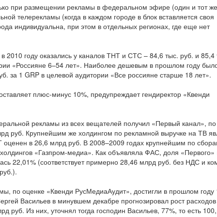
ько при размещении рекламы в федеральном эфире (один и тот же
льной телерекламы (когда в каждом городе в блок вставляется своя
ода индивидуальна, при этом в отдельных регионах, где еще нет
2010 году оказались у каналов ТНТ и СТС – 84,6 тыс. руб. и 85,4 
ории «Россияне 6–54 лет». Наиболее дешевым в прошлом году был
уб. за 1 GRP в целевой аудитории «Все россияне старше 18 лет».
оставляет плюс-минус 10%, предупреждает гендиректор «Квенди
еральной рекламы из всех вещателей получил «Первый канал», по
рд руб. Крупнейшим же холдингом по рекламной выручке на ТВ яв
 оценен в 26,6 млрд руб. В 2008–2009 годах крупнейшим по сбора
 холдингов «Газпром-медиа». Как объявляла ФАС, доля «Первого» 
сь 22,01% (соответствует примерно 28,46 млрд руб. без НДС и ко
уб.).
ы, по оценке «Квенди РусМедиаАудит», достигли в прошлом году 
ергей Васильев в минувшем декабре прогнозировал рост расходов
рд руб. Из них, уточнял тогда господин Васильев, 77%, то есть 100