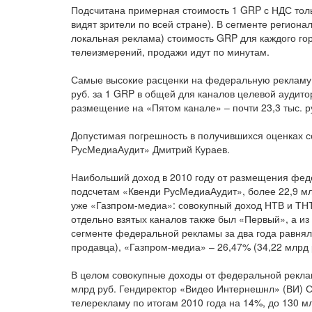
Подсчитана примерная стоимость 1 GRP с НДС тол
видят зрители по всей стране). В сегменте региона
локальная реклама) стоимость GRP для каждого гор
телеизмерений, продажи идут по минутам.
Самые высокие расценки на федеральную рекламу в 
руб. за 1 GRP в общей для каналов целевой аудит
размещение на «Пятом канале» – почти 23,3 тыс. р
Допустимая погрешность в получившихся оценках с
РусМедиаАудит» Дмитрий Кураев.
Наибольший доход в 2010 году от размещения фед
подсчетам «Квенди РусМедиаАудит», более 22,9 мл
уже «Газпром-медиа»: совокупный доход НТВ и ТНТ
отдельно взятых каналов также был «Первый», а из
сегменте федеральной рекламы за два года равняла
продавца), «Газпром-медиа» – 26,47% (34,22 млрд р
В целом совокупные доходы от федеральной реклам
млрд руб. Гендиректор «Видео Интернешнл» (ВИ) С
телерекламу по итогам 2010 года на 14%, до 130 мл