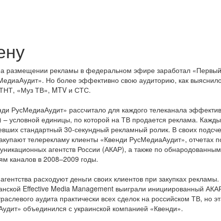
ену
у на размещении рекламы в федеральном эфире заработал «Первы
сМедиаАудит». Но более эффективно свою аудиторию, как выяснило
ТНТ, «Муз ТВ», MTV и СТС.
енди РусМедиаАудит» рассчитало для каждого телеканала эффекти
P) – условной единицы, по которой на ТВ продается реклама. Кажды
девших стандартный 30-секундный рекламный ролик. В своих подсч
закупают телерекламу клиенты «Квенди РусМедиаАудит», отчетах п
никационных агентств России (АКАР), а также по обнародованным
м каналов в 2008–2009 годы.
гентства расходуют деньги своих клиентов при закупках рекламы.
анской Effective Media Management выиграли инициированный АКА
аслевого аудита практически всех сделок на российском ТВ, но э
аАудит» объединился с украинской компанией «Квенди».