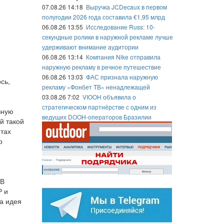
07.08.26 14:18
Выручка JCDecaux в первом
полугодии 2026 года составила €1,95 млрд
06.08.26 13:55
Исследование Russ: 10-
секундные ролики в наружной рекламе лучше
удерживают внимание аудитории
06.08.26 13:14
Компания Nike отправила
наружную рекламу в речное путешествие
й
06.08.26 13:03
ФАС признала наружную
сь,
рекламу «Фонбет ТВ» ненадлежащей
03.08.26 7:02
VIOOH объявила о
стратегическом партнёрстве с одним из
вную
ведущих DOOH-операторов Бразилии
й такой
етах
о
 В
Р и
та идея