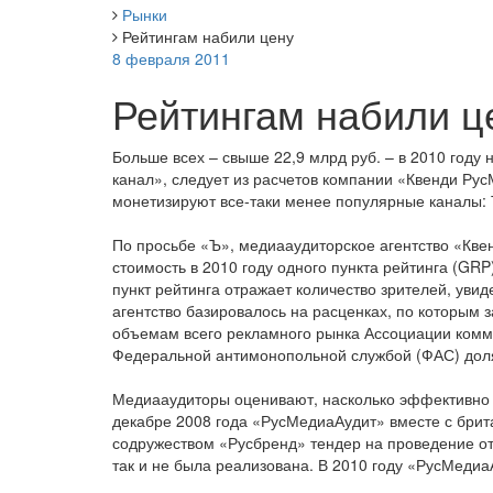
Рынки
Рейтингам набили цену
8 февраля 2011
Рейтингам набили ц
Больше всех – свыше 22,9 млрд руб. – в 2010 год
канал», следует из расчетов компании «Квенди Ру
монетизируют все-таки менее популярные каналы: 
По просьбе «Ъ», медиааудиторское агентство «Кв
стоимость в 2010 году одного пункта рейтинга (GR
пункт рейтинга отражает количество зрителей, уви
агентство базировалось на расценках, по которым 
объемам всего рекламного рынка Ассоциации комму
Федеральной антимонопольной службой (ФАС) доля
Медиааудиторы оценивают, насколько эффективно а
декабре 2008 года «РусМедиаАудит» вместе с брит
содружеством «Русбренд» тендер на проведение отр
так и не была реализована. В 2010 году «РусМеди