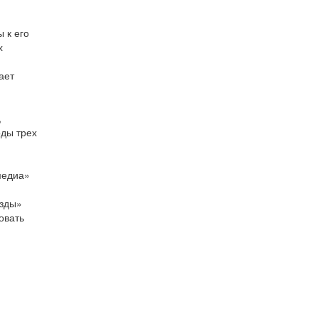
 к его
х
ает
,
оды трех
медиа»
езды»
овать