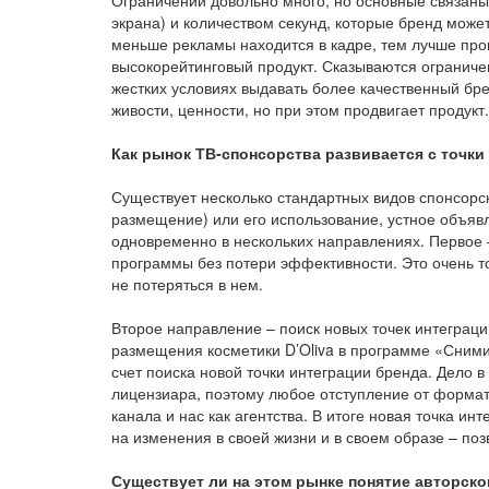
Ограничений довольно много, но основные связаны
экрана) и количеством секунд, которые бренд может
меньше рекламы находится в кадре, тем лучше про
высокорейтинговый продукт. Сказываются ограниче
жестких условиях выдавать более качественный бр
живости, ценности, но при этом продвигает продукт.
Как рынок ТВ-спонсорства развивается с точки
Существует несколько стандартных видов спонсорски
размещение) или его использование, устное объявл
одновременно в нескольких направлениях. Первое –
программы без потери эффективности. Это очень то
не потеряться в нем.
Второе направление – поиск новых точек интеграци
размещения косметики D’Oliva в программе «Сним
счет поиска новой точки интеграции бренда. Дело 
лицензиара, поэтому любое отступление от формата
канала и нас как агентства. В итоге новая точка 
на изменения в своей жизни и в своем образе – п
Существует ли на этом рынке понятие авторско