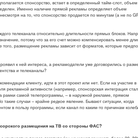
дполагается спонсорство, встает в определенный тайм-слот, объем
ределен. Именно наличие прямой рекламы определяет объем
есмотря на то, что спонсорство продается по минутам (а не по GR
ждого телеканала относительно длительности прямых блоков. Нап
значение, потому что за его счет можно компенсировать менее дли
ме того, размещение рекламы зависит от форматов, которые предп
проявил к ней интереса, а рекламодатели уже договорились о раз
гентства и телеканалы?
комендации клиенту, идти в этот проект или нет. Если на участие в
ля рекламной активности (например, спонсорская интеграция ста
а рамки самой телепрограммы, – в наружной рекламе, прямом
о такие случаи – крайне редкое явление. Бывают ситуации, когда
нтом в пользу программы, если канал по каким-то причинам колеб
нсорского размещения на ТВ со стороны ФАС?