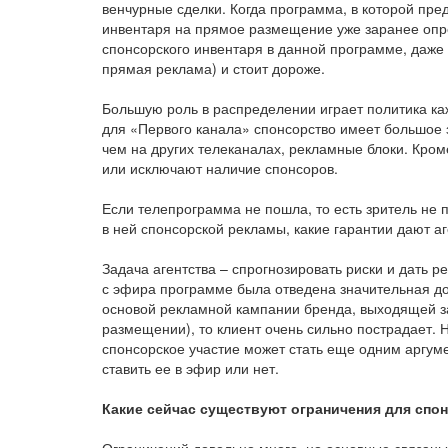
венчурные сделки. Когда программа, в которой пре
инвентаря на прямое размещение уже заранее оп
спонсорского инвентаря в данной программе, даже н
прямая реклама) и стоит дороже.
Большую роль в распределении играет политика ка
для «Первого канала» спонсорство имеет большое 
чем на других телеканалах, рекламные блоки. Кро
или исключают наличие спонсоров.
Если телепрограмма не пошла, то есть зритель не 
в ней спонсорской рекламы, какие гарантии дают а
Задача агентства – спрогнозировать риски и дать ре
с эфира программе была отведена значительная до
основой рекламной кампании бренда, выходящей з
размещении), то клиент очень сильно пострадает. Н
спонсорское участие может стать еще одним аргуме
ставить ее в эфир или нет.
Какие сейчас существуют ограничения для спо