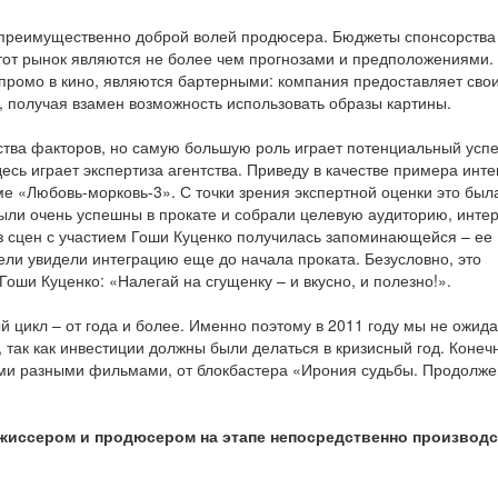
 преимущественно доброй волей продюсера. Бюджеты спонсорства 
этот рынок являются не более чем прогнозами и предположениями.
-промо в кино, являются бартерными: компания предоставляет сво
получая взамен возможность использовать образы картины.
ества факторов, но самую большую роль играет потенциальный усп
десь играет экспертиза агентства. Приведу в качестве примера инт
е «Любовь-морковь-3». С точки зрения экспертной оценки это был
ыли очень успешны в прокате и собрали целевую аудиторию, инте
из сцен с участием Гоши Куценко получилась запоминающейся – ее
ели увидели интеграцию еще до начала проката. Безусловно, это
оши Куценко: «Налегай на сгущенку – и вкусно, и полезно!».
 цикл – от года и более. Именно поэтому в 2011 году мы не ожид
 так как инвестиции должны были делаться в кризисный год. Конечн
ыми разными фильмами, от блокбастера «Ирония судьбы. Продолже
ежиссером и продюсером на этапе непосредственно производ