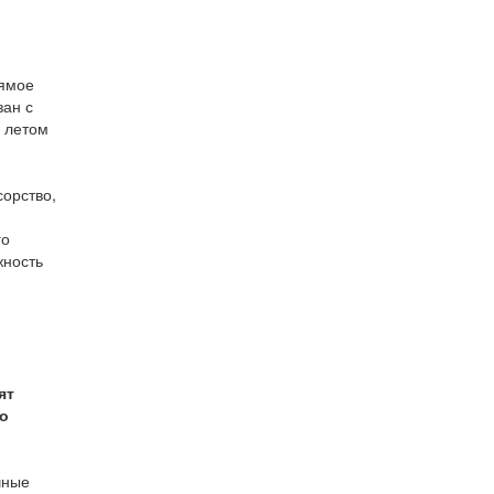
рямое
зан с
е летом
сорство,
го
жность
ят
во
чные