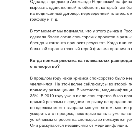
Однажды продюсер Александр Роднянский на фина
вырезать единственный плейсмент, который там бы
на подписанный договор, переведенный платеж, от
графику и т. д.
В тот момент мы подумали, что у этого рынка в Рос
сделала более сотни спонсорских проектов в разных
бренда и контента приносит результат. Когда в кин
большой экран и главный герой фильма органично в
Когда прямая реклама на телеканалах распрод
спонсорство?
В прошлом году из-за кризиса спонсорство было не
увеличился. На этой волне сейлз-хаусы во второй
прямому размещению. В частности, медиаинфляция
35%. В 2010 году уже в июле спонсорство было пра
прямой рекламы в среднем по рынку не продано ок
по сделкам может выправиться уже летом: многие 
ускорить этот процесс, некоторые каналы уже нача
устойчивым спросом на спонсорство пользуются уз
Они раскупаются независимо от медиаинфляции.