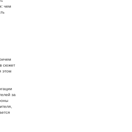
0%
м: чем
ать
я
причем
 в сюжет
и этом
нгации
телей за
роны
ителя,
ается