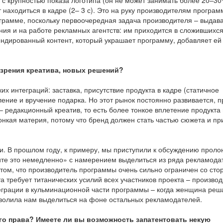
 с крупностью показа логотипа (он не может занимать более 20–3
 находиться в кадре (2– 3 с). Это на руку производителям програм
грамме, поскольку первоочередная задача производителя – выдав
ния и на работе рекламных агентств: им приходится в сложившихс
ендированный контент, который украшает программу, добавляет ей
 зрения креатива, новых решений?
х интеграций: заставка, присутствие продукта в кадре (статичное
ение и вручение подарка. Но этот рынок постоянно развивается, 
 редакционный креатив, то есть более тонкое вплетение продукта
нкая материя, потому что бренд должен стать частью сюжета и пр
и. В прошлом году, к примеру, мы приступили к обсуждению проло
ите это немедленно» с намерением выделиться из ряда рекламода
в том, что производитель программы очень сильно ограничен со сто
 требует титанических усилий всех участников проекта – производ
интеграции в кульминационной части программы – когда женщина реш
озволила нам выделиться на фоне остальных рекламодателей.
го права? Имеете ли вы возможность запатентовать некую