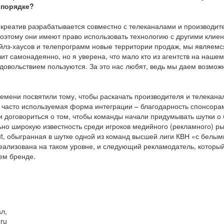
 порядке?
ь креатив разрабатывается совместно с телеканалами и производи
поэтому они имеют право использовать технологию с другими клие
ейлз-хаусов и телепрограмм новые территории продаж, мы являемс
ит самонадеянно, но я уверена, что мало кто из агентств на наше
удовольствием пользуются. За это нас любят, ведь мы даем возмож
емени посвятили тому, чтобы раскачать производителя и телекана
 часто используемая форма интеграции – благодарность спонсорам
и договориться о том, чтобы команды начали придумывать шутки о
льно широкую известность среди игроков медийного (рекламного) р
t, обыгранная в шутке одной из команд высшей лиги КВН «с белым
еализована на таком уровне, и следующий рекламодатель, которы
оем бренде.
л,
ru