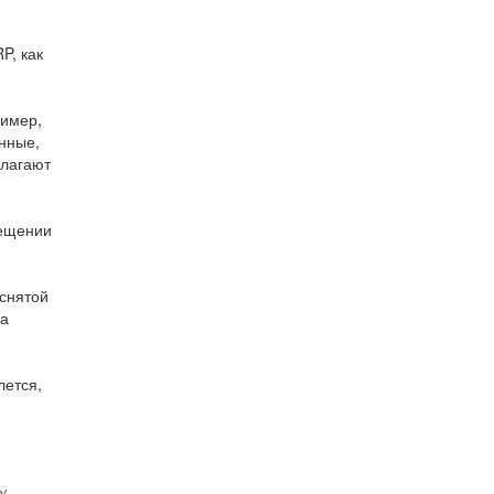
P, как
ример,
нные,
олагают
мещении
 снятой
ла
лется,