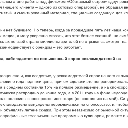
льном этапе работы над фильмом «Обитаемый остров» вдруг реш
л (нашего клиента – одного из сотовых операторов), не обращая 
снятый и смонтированный материал, специально созданную для к
сии нет будущего. Но теперь, когда за прошедшие пять лет наша к
 медиа, я могу уверенно сказать, что этот бизнес сложный, но сим
озалах по всей стране миллионы зрителей не отрываясь смотрят на
заимодействует с брендом – это работает.
ана, наблюдается ли повышенный спрос рекламодателей на
дооценено и, как следствие, у рекламодателей спрос на него сильн
 половине года подняли цены, причем сделали это непропорционал
 в среднем составила 15% на прямое размещение, а на спонсорс
ктически распродано до конца года, а в 2011 году на фоне недооц
оло половины спонсорского инвентаря (по состоянию на май). Сит
рекламодатели вынуждены переключаться на спонсорство, и, чтобы
ли объявлять летние скидки. При этом независимо от рыночной сит
копрофильные телевизионные программы о кулинарии, ремонте и к