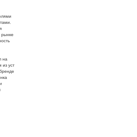
телями
нтами.
я
м рынке
ность
л на
 из уст
 бренде
ынка
и
й