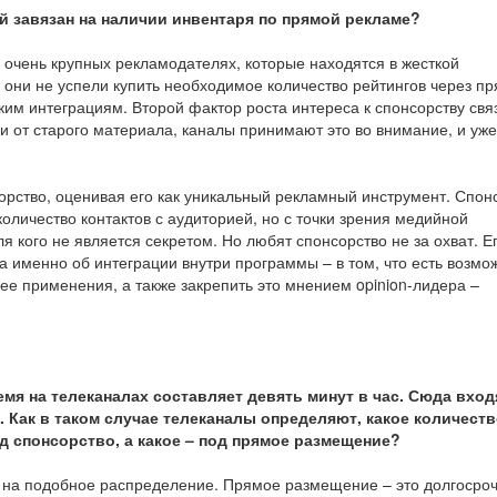
ей завязан на наличии инвентаря по прямой рекламе?
об очень крупных рекламодателях, которые находятся в жесткой
и они не успели купить необходимое количество рейтингов через п
им интеграциям. Второй фактор роста интереса к спонсорству свя
 от старого материала, каналы принимают это во внимание, и уж
орство, оценивая его как уникальный рекламный инструмент. Спон
оличество контактов с аудиторией, но с точки зрения медийной
 кого не является секретом. Но любят спонсорство не за охват. Е
а именно об интеграции внутри программы – в том, что есть возмо
 ее применения, а также закрепить это мнением opinion-лидера –
мя на телеканалах составляет девять минут в час. Сюда вход
 Как в таком случае телеканалы определяют, какое количест
д спонсорство, а какое – под прямое размещение?
т на подобное распределение. Прямое размещение – это долгосро