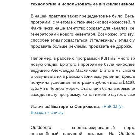
технологию и использовать ее в эксклюзивном
В нашей практике таких прецедентов не было. Вес
программ, с учетом их технических возможностей, 
Фактически наше агентство создает для каналов, с
генераторами нового инвентаря. Возможно, это звуч
способен этим похвастаться. И телеканалы этим с 
продавать больше рекламы, продавать ее дороже.
Например, в работе с программой КВН мы много вр
новую опцию. До этого в программе была наиболее
ведущего Александра Маслякова. В итоге мы смогл
и озвучивать их в рамках своих выступлений. Дово
получила успешная интеграция зубной пасты Lacalu
зубами в Черное море». Эта опция была впервые р
заходил в эту программу, хотел именно шуток о св
Источник:
Екатерина Севрюкова
,
«РБК daily»
Возврат к списку
Outdoor.ru – специализированный порта
посвящённый наружной рекламе. На Outdoor.