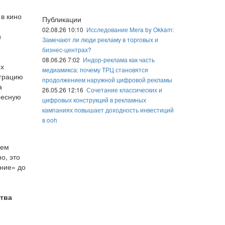
в кино
Публикации
02.08.26 10:10
Исследование Mera by Okkam:
и
Замечают ли люди рекламу в торговых и
бизнес-центрах?
08.06.26 7:02
Индор-реклама как часть
ех
медиамикса: почему ТРЦ становятся
еграцию
продолжением наружной цифровой рекламы
а
26.05.26 12:16
Сочетание классических и
ресную
цифровых конструкций в рекламных
кампаниях повышает доходность инвестиций
в ooh
аем
о, это
ние» до
ства