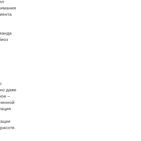
ил
внимания
лиента
оманда
биоз
о
ьно даже
кое –
ененной
уация
уации
расоте.