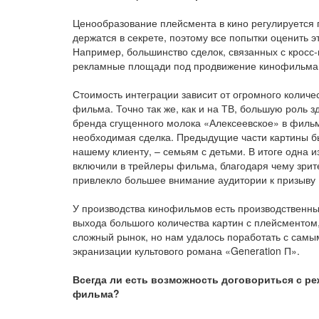
Ценообразование плейсмента в кино регулируется
держатся в секрете, поэтому все попытки оценить 
Например, большинство сделок, связанных с кросс
рекламные площади под продвижение кинофильма, 
Стоимость интеграции зависит от огромного колич
фильма. Точно так же, как и на ТВ, большую роль з
бренда сгущенного молока «Алексеевское» в фильм
необходимая сделка. Предыдущие части картины б
нашему клиенту, – семьям с детьми. В итоге одна 
включили в трейлеры фильма, благодаря чему зрит
привлекло большее внимание аудитории к призыву Г
У производства кинофильмов есть производственный
выхода большого количества картин с плейсментом,
сложный рынок, но нам удалось поработать с сам
экранизации культового романа «Generation П».
Всегда ли есть возможность договориться с р
фильма?