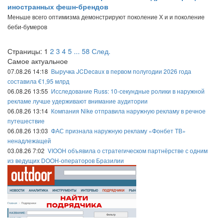
иностранных фешн-брендов
Меньше всего оптимизма демонстрируют поколение Х и и поколение
беби-бумеров
Страницы:
1
2
3
4
5
...
58
След.
Самое актуальное
07.08.26 14:18
Выручка JCDecaux в первом полугодии 2026 года
составила €1,95 млрд
06.08.26 13:55
Исследование Russ: 10-секундные ролики в наружной
рекламе лучше удерживают внимание аудитории
06.08.26 13:14
Компания Nike отправила наружную рекламу в речное
путешествие
06.08.26 13:03
ФАС признала наружную рекламу «Фонбет ТВ»
ненадлежащей
03.08.26 7:02
VIOOH объявила о стратегическом партнёрстве с одним
из ведущих DOOH-операторов Бразилии