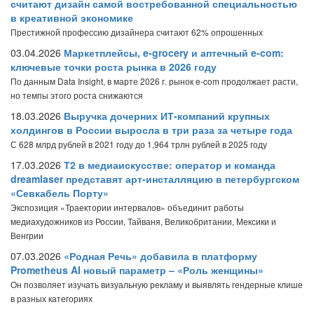
считают дизайн самой востребованной специальностью
в креативной экономике
Престижной профессию дизайнера считают 62% опрошенных
03.04.2026
Маркетплейсы, e-grocery и аптечный e-com:
ключевые точки роста рынка в 2026 году
По данным Data Insight, в марте 2026 г. рынок e-com продолжает расти,
но темпы этого роста снижаются
18.03.2026
Выручка дочерних ИТ-компаний крупных
холдингов в России выросла в три раза за четыре года
С 628 млрд рублей в 2021 году до 1,964 трлн рублей в 2025 году
17.03.2026
Т2 в медиаискусстве: оператор и команда
dreamlaser представят арт-инсталляцию в петербургском
«Севкабель Порту»
Экспозиция «Траектории интервалов» объединит работы
медиахудожников из России, Тайваня, Великобритании, Мексики и
Венгрии
07.03.2026
«Родная Речь» добавила в платформу
Prometheus AI новый параметр – «Роль женщины»
Он позволяет изучать визуальную рекламу и выявлять гендерные клише
в разных категориях