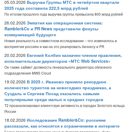
05.03.2026
Выручка Группы МТС в четвёртом квартале
2025 года составила 222,5 млрд рублей
По итогам прошлого года выручка группы превысила 800 млрд рублей
26.02.2026
Эмпатия как операционная система:
Rambler&Co и PR News представили фокусы
коммуникаций будущего
Новая реальность в совместном исследовании – что изменилось в
восприятии россиян и как на это реагировать бизнесу и PR
20.02.2026
Евгений Колбин назначен членом правления,
исполнительным директором «МТС Web Services»
Он также займет должность генерального директора облачного
подразделения MWS Cloud
19.02.2026
В 2025 г. Иваново приняло рекордное
количество туристов на новогодних праздниках, а
Суздаль и Сергиев Посад оказались самыми
популярными среди малых и средних городов
T2 проанализировал клиентскую активность в городах Золотого кольца
России
18.02.2026
Исследование Rambler&Co: россияне
рассказали, как относятся к ограничениям в интернете
Более трети вместо паники чаще выбирают прагматику: «буду