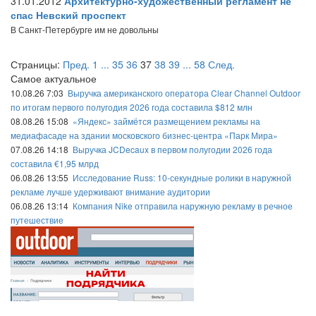
31.01.2012
Архитектурно-художественный регламент не
спас Невский проспект
В Санкт-Петербурге им не довольны
Страницы:
Пред.
1
...
35
36
37
38
39
...
58
След.
Самое актуальное
10.08.26 7:03
Выручка американского оператора Clear Channel Outdoor
по итогам первого полугодия 2026 года составила $812 млн
08.08.26 15:08
«Яндекс» займётся размещением рекламы на
медиафасаде на здании московского бизнес-центра «Парк Мира»
07.08.26 14:18
Выручка JCDecaux в первом полугодии 2026 года
составила €1,95 млрд
06.08.26 13:55
Исследование Russ: 10-секундные ролики в наружной
рекламе лучше удерживают внимание аудитории
06.08.26 13:14
Компания Nike отправила наружную рекламу в речное
путешествие