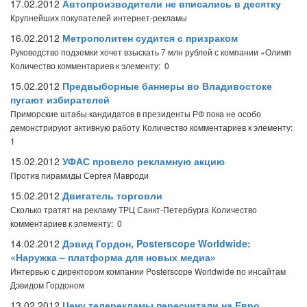
17.02.2012
Автопроизводители не вписались в десятку
Крупнейших покупателей интернет-рекламы
16.02.2012
Метрополитен судится с призраком
Руководство подземки хочет взыскать 7 млн рублей с компании «Олимп
Количество комментариев к элементу: 0
15.02.2012
Предвыборные баннеры во Владивостоке
пугают избирателей
Приморские штабы кандидатов в президенты РФ пока не особо
демонстрируют активную работу
Количество комментариев к элементу:
1
15.02.2012
УФАС провело рекламную акцию
Против пирамиды Сергея Мавроди
15.02.2012
Двигатель торговли
Сколько тратят на рекламу ТРЦ Санкт-Петербурга
Количество
комментариев к элементу: 0
14.02.2012
Дэвид Гордон, Posterscope Worldwide:
«Наружка – платформа для новых медиа»
Интервью с директором компании Posterscope Worldwide по инсайтам
Дэвидом Гордоном
13.02.2012
Цену телерекламы пересчитали на Евро