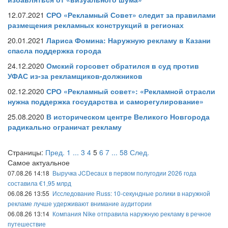
12.07.2021
СРО «Рекламный Совет» следит за правилами
размещения рекламных конструкций в регионах
20.01.2021
Лариса Фомина: Наружную рекламу в Казани
спасла поддержка города
24.12.2020
Омский горсовет обратился в суд против
УФАС из-за рекламщиков-должников
02.12.2020
СРО «Рекламный совет»: «Рекламной отрасли
нужна поддержка государства и саморегулирование»
25.08.2020
В историческом центре Великого Новгорода
радикально ограничат рекламу
Страницы:
Пред.
1
...
3
4
5
6
7
...
58
След.
Самое актуальное
07.08.26 14:18
Выручка JCDecaux в первом полугодии 2026 года
составила €1,95 млрд
06.08.26 13:55
Исследование Russ: 10-секундные ролики в наружной
рекламе лучше удерживают внимание аудитории
06.08.26 13:14
Компания Nike отправила наружную рекламу в речное
путешествие