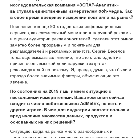
исследовательская компания «ЭСПАР-Аналитик»
выступала единственным измерителем ooh-медиа. Как
в свое время введение измерений повлияло на рынок?
Появление в конце 90-х годов таких информационных
сервисов, как ежемесячный мониторинг наружной рекламы
и оценки аудитории рекламоносителей, сделали этот рынок
заметно более прозрачным и понятным для
рекламодателей и рекламных агентств. Сергей Веселов
тогда еще высказывал мнение, что это стало одной из
причин очень высокой доли наружки в затратах
рекламодателей на рекламу. Я, правда, думаю, что были и
гораздо более значимые факторы, объясняющие это
явление.
По состоянию на 2019 г мы имеем ситуацию с
несколькими измерителями. Ваша компания сейчас
входит в число собственников AdMetrix, но есть и
другие игроки. В чем для индустрии состоят польза и
вред наличия множества данных, продуктов и
основанных на них решений?
Ситуацию, когда на рынке много разнообразных и
достоверных данных, позволяющих их взаимно проверять и