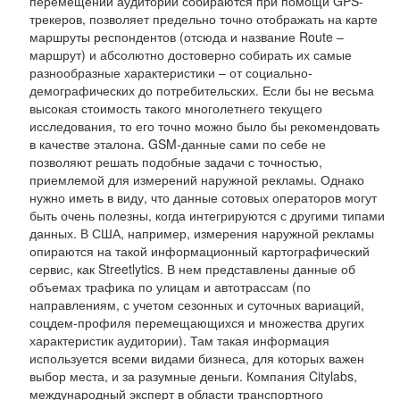
перемещении аудитории собираются при помощи GPS-
трекеров, позволяет предельно точно отображать на карте
маршруты респондентов (отсюда и название Route –
маршрут) и абсолютно достоверно собирать их самые
разнообразные характеристики – от социально-
демографических до потребительских. Если бы не весьма
высокая стоимость такого многолетнего текущего
исследования, то его точно можно было бы рекомендовать
в качестве эталона. GSM-данные сами по себе не
позволяют решать подобные задачи с точностью,
приемлемой для измерений наружной рекламы. Однако
нужно иметь в виду, что данные сотовых операторов могут
быть очень полезны, когда интегрируются с другими типами
данных. В США, например, измерения наружной рекламы
опираются на такой информационный картографический
сервис, как Streetlytics. В нем представлены данные об
объемах трафика по улицам и автотрассам (по
направлениям, с учетом сезонных и суточных вариаций,
соцдем-профиля перемещающихся и множества других
характеристик аудитории). Там такая информация
используется всеми видами бизнеса, для которых важен
выбор места, и за разумные деньги. Компания Citylabs,
международный эксперт в области транспортного