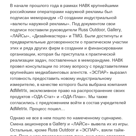
В начале прошлого года в рамках НАВК крупнейшими
российскими операторами наружной рекламы был
подписан меморандум «О создании индустриальной
«валюты наружной рекламы». Под документом свои
подписи поставили руководители Russ Outdoor, Gallery,
«ЛАЙСы», «Дизайнмастера» и TMG. Были достигнуты и
предварительные договоренности о практическом участии
этих и ряда других фирм в создании и финансировании
организации, которая бы приступала к практической
реализации задач, поставленных в меморандуме. НАВК
провел консультации по этому вопросу с представителями
крупнейших медиабаинговых агентств. «ЭСПАР» выразил
готовность предоставить новому индустриальному
измерителю, в качестве которого была выбрана компания
AdMetrix, эксклюзивное право на распространение своих
продуктов «ОДА-Стат» и «ОДА-План». Мы также
согласились с предложением войти в состав учредителей
AdMetrix. Процесс пошел…
Однако не все в нем пошло по намеченному сценарию.
Смена акционеров в Gallery и «ЛАЙСе» вывела их из игры.
Остальные, кроме Russ Outdoor и «ЭСПАР», взяли тайм-
аут. Пока к нам присоединился лишь еще один оператор