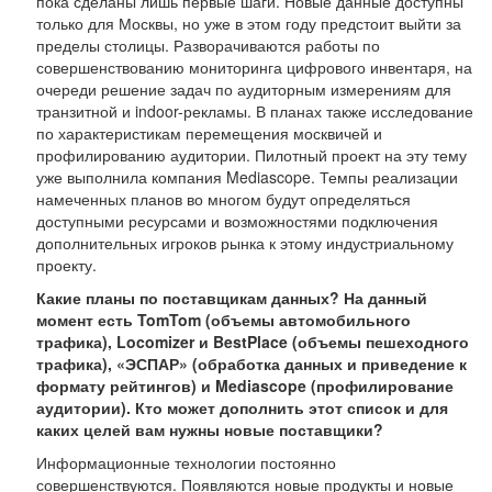
пока сделаны лишь первые шаги. Новые данные доступны
только для Москвы, но уже в этом году предстоит выйти за
пределы столицы. Разворачиваются работы по
совершенствованию мониторинга цифрового инвентаря, на
очереди решение задач по аудиторным измерениям для
транзитной и indoor-рекламы. В планах также исследование
по характеристикам перемещения москвичей и
профилированию аудитории. Пилотный проект на эту тему
уже выполнила компания Mediascope. Темпы реализации
намеченных планов во многом будут определяться
доступными ресурсами и возможностями подключения
дополнительных игроков рынка к этому индустриальному
проекту.
Какие планы по поставщикам данных? На данный
момент есть TomTom (объемы автомобильного
трафика), Locomizer и BestPlace (объемы пешеходного
трафика), «ЭСПАР» (обработка данных и приведение к
формату рейтингов) и Mediascope (профилирование
аудитории). Кто может дополнить этот список и для
каких целей вам нужны новые поставщики?
Информационные технологии постоянно
совершенствуются. Появляются новые продукты и новые