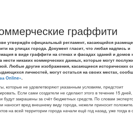
коммерческие граффити
кве утверждён официальный регламент, касающийся размещ
ити на улицах города. Документ гласит, что любая надпись и
мация в виде граффити на стенах и фасадах зданий и домов 
а нести никаких коммерческих данных, которые могут послуж
мой. Любые другие изображения, касающиеся исторических 
ыдающихся личностей, могут остаться на своих местах, сооб
ва Online»
.
ы, которые не удовлетворяют указанным условиям, предстоит
ировать. Если сами создатели не сделают этого в течение 15 дней,
и будут закрашены за счёт бюджетных средств. По словам эксперто
ни наносит вред внешнему виду города, нежели приносит положит
тов на всей территории города начали ещё год назад, уже тогда в 