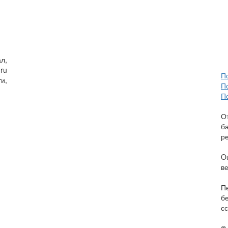
л,
ru
П
и,
П
П
О
б
р
O
в
П
б
сс