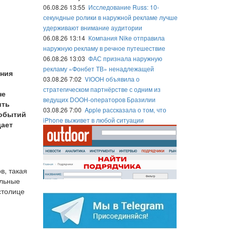
06.08.26 13:55
Исследование Russ: 10-
секундные ролики в наружной рекламе лучше
удерживают внимание аудитории
06.08.26 13:14
Компания Nike отправила
наружную рекламу в речное путешествие
06.08.26 13:03
ФАС признала наружную
рекламу «Фонбет ТВ» ненадлежащей
ения
03.08.26 7:02
VIOOH объявила о
стратегическом партнёрстве с одним из
не
ведущих DOOH-операторов Бразилии
ить
03.08.26 7:00
Apple рассказала о том, что
событий
iPhone выживет в любой ситуации
щает
в, такая
ельные
столице