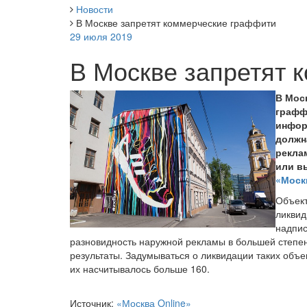
Новости
В Москве запретят коммерческие граффити
29 июля 2019
В Москве запретят 
В Мос
графф
инфор
должн
рекла
или в
«Моск
Объект
ликвид
надпис
разновидность наружной рекламы в большей степе
результаты. Задумываться о ликвидации таких объек
их насчитывалось больше 160.
Источник:
«Москва Online»