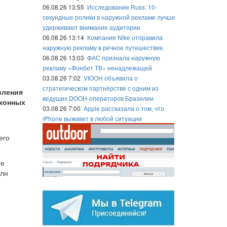
06.08.26 13:55
Исследование Russ: 10-
секундные ролики в наружной рекламе лучше
удерживают внимание аудитории
06.08.26 13:14
Компания Nike отправила
наружную рекламу в речное путешествие
06.08.26 13:03
ФАС признала наружную
рекламу «Фонбет ТВ» ненадлежащей
03.08.26 7:02
VIOOH объявила о
стратегическом партнёрстве с одним из
вления
ведущих DOOH-операторов Бразилии
аконных
03.08.26 7:00
Apple рассказала о том, что
iPhone выживет в любой ситуации
его
ее
млн