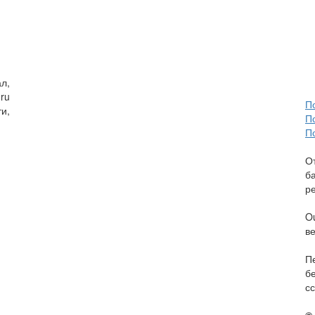
л,
ru
П
и,
П
П
О
б
р
O
в
П
б
сс