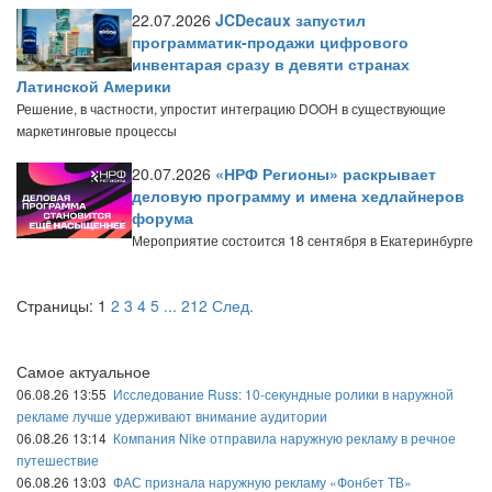
22.07.2026
JCDecaux запустил
программатик-продажи цифрового
инвентарая сразу в девяти странах
Латинской Америки
Решение, в частности, упростит интеграцию DOOH в существующие
маркетинговые процессы
20.07.2026
«НРФ Регионы» раскрывает
деловую программу и имена хедлайнеров
форума
Мероприятие состоится 18 сентября в Екатеринбурге
Страницы:
1
2
3
4
5
...
212
След.
Самое актуальное
06.08.26 13:55
Исследование Russ: 10-секундные ролики в наружной
рекламе лучше удерживают внимание аудитории
06.08.26 13:14
Компания Nike отправила наружную рекламу в речное
путешествие
06.08.26 13:03
ФАС признала наружную рекламу «Фонбет ТВ»