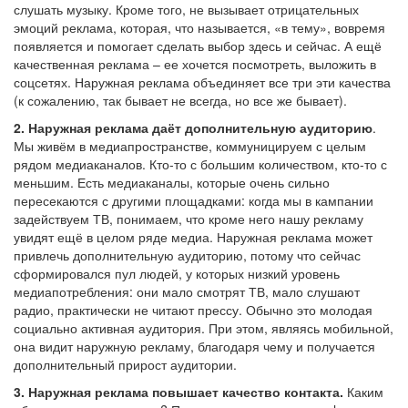
слушать музыку. Кроме того, не вызывает отрицательных
эмоций реклама, которая, что называется, «в тему», вовремя
появляется и помогает сделать выбор здесь и сейчас. А ещё
качественная реклама – ее хочется посмотреть, выложить в
соцсетях. Наружная реклама объединяет все три эти качества
(к сожалению, так бывает не всегда, но все же бывает).
2. Наружная реклама даёт дополнительную аудиторию
.
Мы живём в медиапространстве, коммуницируем с целым
рядом медиаканалов. Кто-то с большим количеством, кто-то с
меньшим. Есть медиаканалы, которые очень сильно
пересекаются с другими площадками: когда мы в кампании
задействуем ТВ, понимаем, что кроме него нашу рекламу
увидят ещё в целом ряде медиа. Наружная реклама может
привлечь дополнительную аудиторию, потому что сейчас
сформировался пул людей, у которых низкий уровень
медиапотребления: они мало смотрят ТВ, мало слушают
радио, практически не читают прессу. Обычно это молодая
социально активная аудитория. При этом, являясь мобильной,
она видит наружную рекламу, благодаря чему и получается
дополнительный прирост аудитории.
3. Наружная реклама повышает качество контакта.
Каким