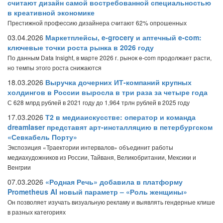
считают дизайн самой востребованной специальностью
в креативной экономике
Престижной профессию дизайнера считают 62% опрошенных
03.04.2026
Маркетплейсы, e-grocery и аптечный e-com:
ключевые точки роста рынка в 2026 году
По данным Data Insight, в марте 2026 г. рынок e-com продолжает расти,
но темпы этого роста снижаются
18.03.2026
Выручка дочерних ИТ-компаний крупных
холдингов в России выросла в три раза за четыре года
С 628 млрд рублей в 2021 году до 1,964 трлн рублей в 2025 году
17.03.2026
Т2 в медиаискусстве: оператор и команда
dreamlaser представят арт-инсталляцию в петербургском
«Севкабель Порту»
Экспозиция «Траектории интервалов» объединит работы
медиахудожников из России, Тайваня, Великобритании, Мексики и
Венгрии
07.03.2026
«Родная Речь» добавила в платформу
Prometheus AI новый параметр – «Роль женщины»
Он позволяет изучать визуальную рекламу и выявлять гендерные клише
в разных категориях