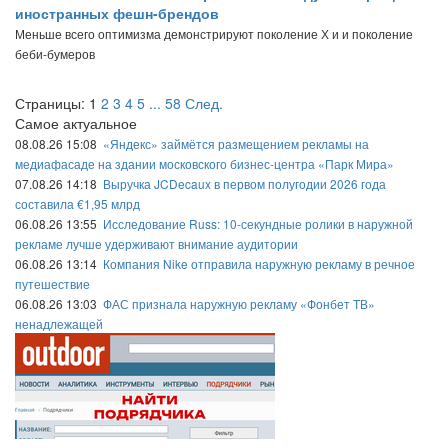
иностранных фешн-брендов
Меньше всего оптимизма демонстрируют поколение Х и и поколение
беби-бумеров
Страницы:
1
2
3
4
5
...
58
След.
Самое актуальное
08.08.26 15:08
«Яндекс» займётся размещением рекламы на
медиафасаде на здании московского бизнес-центра «Парк Мира»
07.08.26 14:18
Выручка JCDecaux в первом полугодии 2026 года
составила €1,95 млрд
06.08.26 13:55
Исследование Russ: 10-секундные ролики в наружной
рекламе лучше удерживают внимание аудитории
06.08.26 13:14
Компания Nike отправила наружную рекламу в речное
путешествие
06.08.26 13:03
ФАС признала наружную рекламу «Фонбет ТВ»
ненадлежащей