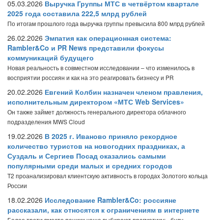
05.03.2026
Выручка Группы МТС в четвёртом квартале
2025 года составила 222,5 млрд рублей
По итогам прошлого года выручка группы превысила 800 млрд рублей
26.02.2026
Эмпатия как операционная система:
Rambler&Co и PR News представили фокусы
коммуникаций будущего
Новая реальность в совместном исследовании – что изменилось в
восприятии россиян и как на это реагировать бизнесу и PR
20.02.2026
Евгений Колбин назначен членом правления,
исполнительным директором «МТС Web Services»
Он также займет должность генерального директора облачного
подразделения MWS Cloud
19.02.2026
В 2025 г. Иваново приняло рекордное
количество туристов на новогодних праздниках, а
Суздаль и Сергиев Посад оказались самыми
популярными среди малых и средних городов
T2 проанализировал клиентскую активность в городах Золотого кольца
России
18.02.2026
Исследование Rambler&Co: россияне
рассказали, как относятся к ограничениям в интернете
Более трети вместо паники чаще выбирают прагматику: «буду