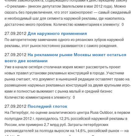
«О рекламе» (внесен депутатом Звагельским в мае 2012 года). Можно
сказать без преувеличения, что этот законопроект — самый ожидаемый
и необходимый шаг для сегмента наружной рекламы, где накопилось
достаточно много проблем.
Количество комментариев к элементу: 0
27.09.2012
Для наружного применения
По авторитетному замечанию одного из рязанских зубров наружной
рекламы, этот рынок постоянно развивается с самого рождения.
27.09.2012
На рекламном рынке Москвы может остаться
всего две компании
Уже в начале октября столичная мэрия может рассмотреть проект
новых правил установки рекламных конст­рукций в городе. Участники
рынка считают, что документ в нынешней редакции оставляет право на
размещение наружных рекламных конст­рукций за двумя крупными игро­
ками и полностью выжимает с рынка малый и средний бизнес
Количество комментариев к элементу: 0
27.09.2012
Последний глоток
На Петербург, по оценке аналитического центра Russ Outdoor, в первом
полугодии 2012 г. приходилось 12,3% российской наружной рекламы в
России, или примерно 2,7 млрд руб. Затраты петербургских
рекламодателей за полгода выросли на 14,6%, российский рынок — на