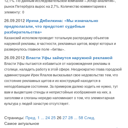
12,1%. По данным исследовательской компании «Эспар-аналитик»,
рынок Петербурга вырос на 2,7%.
Количество комментариев к
элементу: 0
26.09.2012
Ирина Дябилкина: «Мы изначально
предполагали, что предстоят судебные
разбирательства»
Казанский исполком проводит тотальную распродажу объектов
наружной рекламы, в частности, рекламных щитов, вокруг которых и
развернулось главное поле «битвы».
26.09.2012
Власти Уфы займутся наружной рекламой
Власти Уфы пытаются избавиться от нагромождения рекламы в
столице, наладить работу в этой сфере. Неоднократно глава городской
администрации Ирек Ялалов высказывал свое недовольство тем, что
состояние рекламных щитов и их конструкций находится в
неподобающем состоянии. За примером далеко ходить не нужно, тут
вам и выцветшие стенды и непристойные изображения на них, а
заголовки и слоганы нередко напоминают о том, что элементарная
культура у людей зачастую отсутствует.
Страницы:
Пред.
1
...
24
25
26
27
28
...
58
След.
Самое актуальное