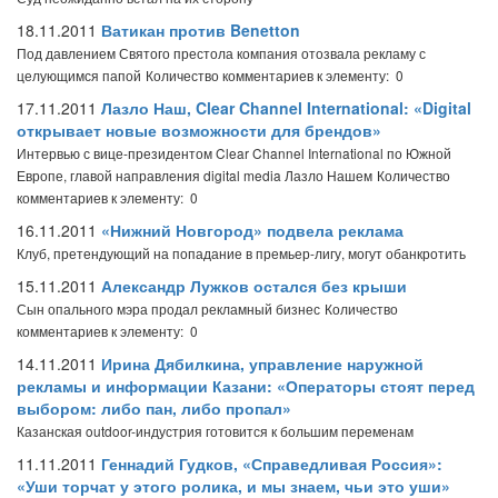
18.11.2011
Ватикан против Benetton
Под давлением Святого престола компания отозвала рекламу с
целующимся папой
Количество комментариев к элементу: 0
17.11.2011
Лазло Наш, Clear Channel International: «Digital
открывает новые возможности для брендов»
Интервью с вице-президентом Clear Channel International по Южной
Европе, главой направления digital media Лазло Нашем
Количество
комментариев к элементу: 0
16.11.2011
«Нижний Новгород» подвела реклама
Клуб, претендующий на попадание в премьер-лигу, могут обанкротить
15.11.2011
Александр Лужков остался без крыши
Сын опального мэра продал рекламный бизнес
Количество
комментариев к элементу: 0
14.11.2011
Ирина Дябилкина, управление наружной
рекламы и информации Казани: «Операторы стоят перед
выбором: либо пан, либо пропал»
Казанская outdoor-индустрия готовится к большим переменам
11.11.2011
Геннадий Гудков, «Справедливая Россия»:
«Уши торчат у этого ролика, и мы знаем, чьи это уши»