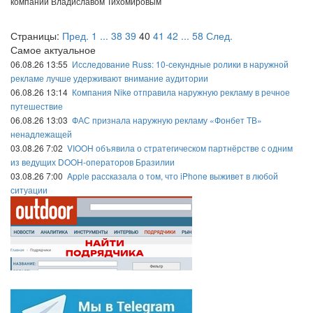
компании Владиславом Тихомировым
Страницы:
Пред.
1
...
38
39
40
41
42
...
58
След.
Самое актуальное
06.08.26 13:55
Исследование Russ: 10-секундные ролики в наружной
рекламе лучше удерживают внимание аудитории
06.08.26 13:14
Компания Nike отправила наружную рекламу в речное
путешествие
06.08.26 13:03
ФАС признала наружную рекламу «Фонбет ТВ»
ненадлежащей
03.08.26 7:02
VIOOH объявила о стратегическом партнёрстве с одним
из ведущих DOOH-операторов Бразилии
03.08.26 7:00
Apple рассказала о том, что iPhone выживет в любой
ситуации