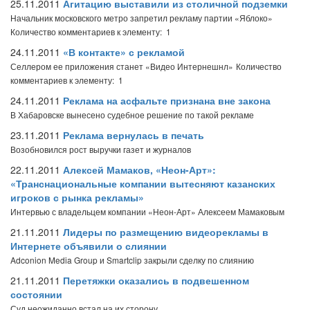
25.11.2011
Агитацию выставили из столичной подземки
Начальник московского метро запретил рекламу партии «Яблоко»
Количество комментариев к элементу: 1
24.11.2011
«В контакте» с рекламой
Селлером ее приложения станет «Видео Интернешнл»
Количество
комментариев к элементу: 1
24.11.2011
Реклама на асфальте признана вне закона
В Хабаровске вынесено судебное решение по такой рекламе
23.11.2011
Реклама вернулась в печать
Возобновился рост выручки газет и журналов
22.11.2011
Алексей Мамаков, «Неон-Арт»:
«Транснациональные компании вытесняют казанских
игроков с рынка рекламы»
Интервью с владельцем компании «Неон-Арт» Алексеем Мамаковым
21.11.2011
Лидеры по размещению видеорекламы в
Интернете объявили о слиянии
Adconion Media Group и Smartclip закрыли сделку по слиянию
21.11.2011
Перетяжки оказались в подвешенном
состоянии
Суд неожиданно встал на их сторону