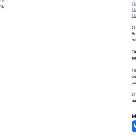
П
и,
П
П
О
б
р
O
в
П
б
сс
©
з
М