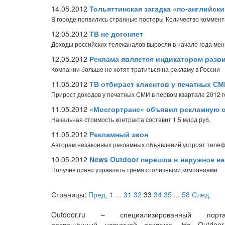
14.05.2012
Тольяттинская загадка «по-английски
В городе появились странные постеры
Количество коммент
12.05.2012
ТВ не догоняет
Доходы российских телеканалов выросли в начале года мен
12.05.2012
Реклама является индикатором разв
Компании больше не хотят тратиться на рекламу в России
11.05.2012
ТВ отбирает клиентов у печатных С
Прирост доходов у печатных СМИ в первом квартале 2012 г
11.05.2012
«Мосгортранс» объявил рекламную 
Начальная стоимость контракта составит 1,5 млрд руб.
11.05.2012
Рекламный звон
Авторам незаконных рекламных объявлений устроят теле
10.05.2012
News Outdoor перешла в наружное н
Получив право управлять тремя столичными компаниями
Страницы:
Пред.
1
...
31
32
33
34
35
...
58
След.
Outdoor.ru – специализированный порта
посвящённый наружной рекламе. На Outdoor.