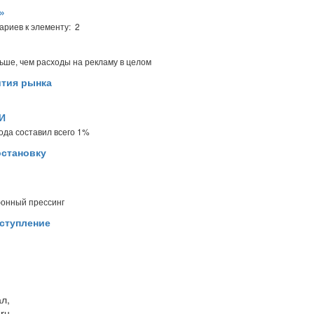
»
ариев к элементу: 2
ьше, чем расходы на рекламу в целом
ития рынка
МИ
ода составил всего 1%
остановку
фонный прессинг
аступление
л,
ru