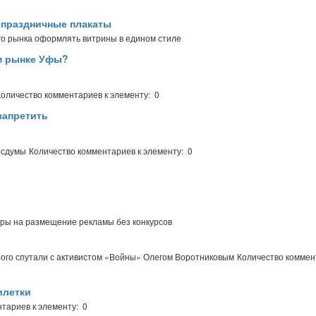
 праздничные плакаты
го рынка оформлять витрины в едином стиле
м рынке Уфы?
Количество комментариев к элементу: 0
запретить
осдумы
Количество комментариев к элементу: 0
оры на размещение рекламы без конкурсов
ого спутали с активистом «Войны» Олегом Воротниковым
Количество коммен
илетки
тариев к элементу: 0